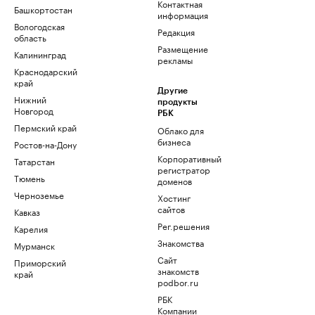
Контактная
Башкортостан
информация
Вологодская
Редакция
область
Размещение
Калининград
рекламы
Краснодарский
край
Другие
Нижний
продукты
Новгород
РБК
Пермский край
Облако для
бизнеса
Ростов-на-Дону
Корпоративный
Татарстан
регистратор
Тюмень
доменов
Черноземье
Хостинг
сайтов
Кавказ
Рег.решения
Карелия
Знакомства
Мурманск
Сайт
Приморский
знакомств
край
podbor.ru
РБК
Компании