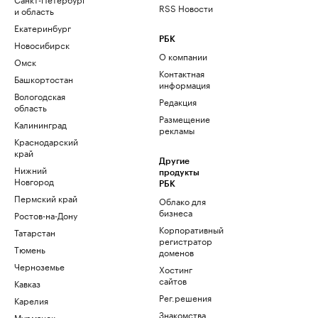
RSS Новости
и область
Екатеринбург
РБК
Новосибирск
О компании
Омск
Контактная
Башкортостан
информация
Вологодская
Редакция
область
Размещение
Калининград
рекламы
Краснодарский
край
Другие
Нижний
продукты
Новгород
РБК
Пермский край
Облако для
бизнеса
Ростов-на-Дону
Корпоративный
Татарстан
регистратор
Тюмень
доменов
Черноземье
Хостинг
сайтов
Кавказ
Рег.решения
Карелия
Знакомства
Мурманск