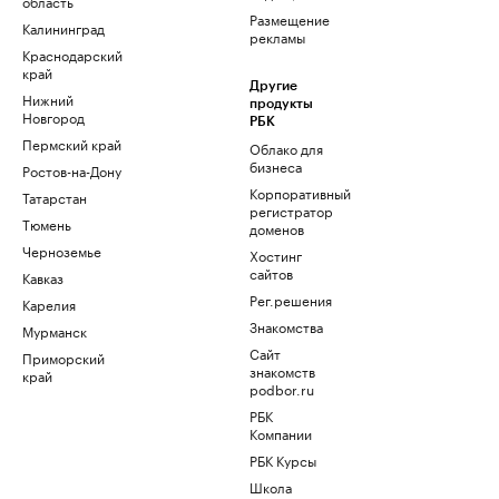
область
Размещение
Калининград
рекламы
Краснодарский
край
Другие
Нижний
продукты
Новгород
РБК
Пермский край
Облако для
бизнеса
Ростов-на-Дону
Корпоративный
Татарстан
регистратор
Тюмень
доменов
Черноземье
Хостинг
сайтов
Кавказ
Рег.решения
Карелия
Знакомства
Мурманск
Сайт
Приморский
знакомств
край
podbor.ru
РБК
Компании
РБК Курсы
Школа