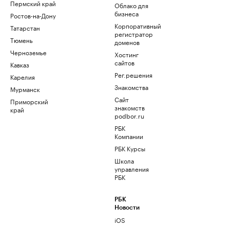
Пермский край
Облако для
бизнеса
Ростов-на-Дону
Корпоративный
Татарстан
регистратор
Тюмень
доменов
Черноземье
Хостинг
сайтов
Кавказ
Рег.решения
Карелия
Знакомства
Мурманск
Сайт
Приморский
знакомств
край
podbor.ru
РБК
Компании
РБК Курсы
Школа
управления
РБК
РБК
Новости
iOS