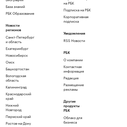
на РБК
База знаний
Подписка на РБК
РБК Образование
Корпоративная
подписка
Новости
регионов
Уведомления
Санкт-Петербург
RSS Новости
и область
Екатеринбург
РБК
Новосибирск
О компании
Омск
Контактная
Башкортостан
информация
Вологодская
Редакция
область
Размещение
Калининград
рекламы
Краснодарский
край
Другие
Нижний
продукты
Новгород
РБК
Пермский край
Облако для
бизнеса
Ростов-на-Дону