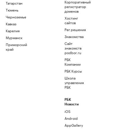
Корпоративный
Татарстан
регистратор
Тюмень
доменов
Черноземье
Хостинг
сайтов
Кавказ
Рег.решения
Карелия
Знакомства
Мурманск
Сайт
Приморский
знакомств
край
podbor.ru
РБК
Компании
РБК Курсы
Школа
управления
РБК
РБК
Новости
iOS
Android
AppGallery