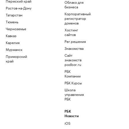
Пермский край
Облако для
бизнеса
Ростов-на-Дону
Корпоративный
Татарстан
регистратор
Тюмень
доменов
Черноземье
Хостинг
сайтов
Кавказ
Рег.решения
Карелия
Знакомства
Мурманск
Сайт
Приморский
знакомств
край
podbor.ru
РБК
Компании
РБК Курсы
Школа
управления
РБК
РБК
Новости
iOS