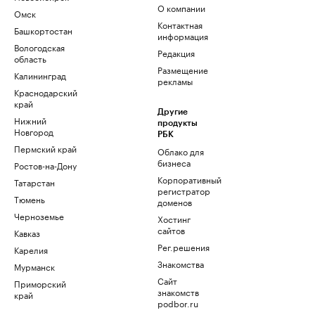
О компании
Омск
Контактная
Башкортостан
информация
Вологодская
Редакция
область
Размещение
Калининград
рекламы
Краснодарский
край
Другие
Нижний
продукты
Новгород
РБК
Пермский край
Облако для
бизнеса
Ростов-на-Дону
Корпоративный
Татарстан
регистратор
Тюмень
доменов
Черноземье
Хостинг
сайтов
Кавказ
Рег.решения
Карелия
Знакомства
Мурманск
Сайт
Приморский
знакомств
край
podbor.ru