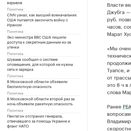
взрывов
Власти ве
Политика
Джубга — 
CNN узнал, как высший военачальник
руб. позв
США пытается закончить войну с
Ираном
часов, с
Политика
Марат Ху
Экс-министра ВВС США лишили
доступа к секретным данным из-за
утечки
«Мы очен
Политика
техничес
Шуваев сообщил о системе
продолжит
оповещения, для которой не нужны
сеть и зарядка
Туапсе, и
Политика
от трассы
В Московской области объявили
это 8 ч в
беспилотную опасность
слова Мар
Политика
В Московской области второй раз за
ночь объявили ракетную опасность
Ранее
РБ
Политика
вопросам
Пентагон отстранил генерала,
Владимир
отвечавшего за помощь Украине и
фланг НАТО
скоростн