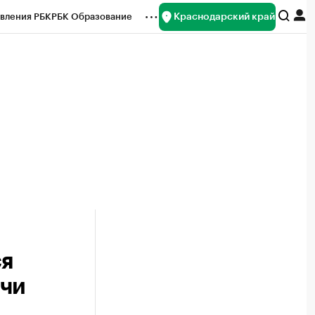
Краснодарский край
вления РБК
РБК Образование
редитные рейтинги
Франшизы
нсы
Рынок наличной валюты
ся
очи