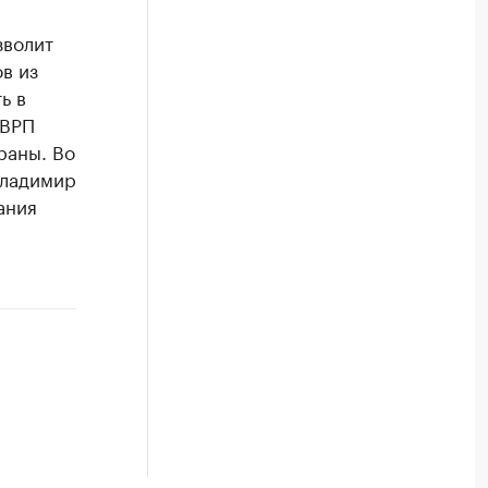
зволит
в из
ь в
 ВРП
раны. Во
Владимир
ания