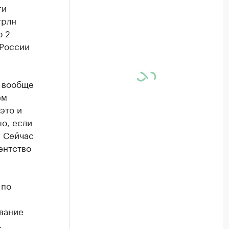
ги
трлн
о 2
 России
о вообще
ем
это и
шо, если
. Сейчас
ентство
 по
вание
.