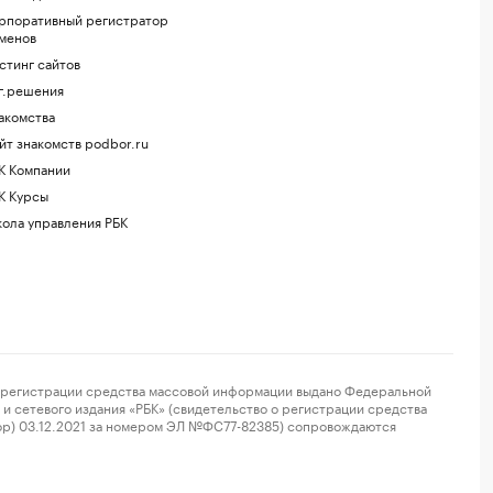
рпоративный регистратор
менов
стинг сайтов
г.решения
акомства
йт знакомств podbor.ru
К Компании
К Курсы
ола управления РБК
регистрации средства массовой информации выдано Федеральной
и сетевого издания «РБК» (свидетельство о регистрации средства
ор) 03.12.2021 за номером ЭЛ №ФС77-82385) сопровождаются