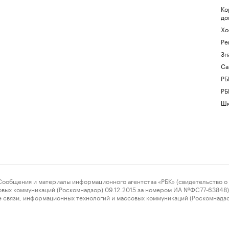
Ко
до
Хо
Ре
Зн
Са
РБ
РБ
Шк
ения и материалы информационного агентства «РБК» (свидетельство о 
овых коммуникаций (Роскомнадзор) 09.12.2015 за номером ИА №ФС77-63848) 
 связи, информационных технологий и массовых коммуникаций (Роскомнадз