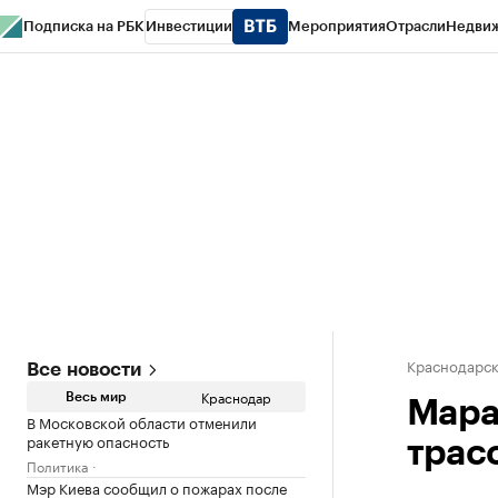
Подписка на РБК
Инвестиции
Мероприятия
Отрасли
Недви
РБК Курсы
РБК Life
Тренды
Визионеры
Национальные проекты
Горо
Газета
Спецпроекты СПб
Конференции СПб
Спецпроекты
Проверк
Краснодарск
Все новости
Краснодар
Весь мир
Мара
В Московской области отменили
ракетную опасность
трас
Политика
Мэр Киева сообщил о пожарах после