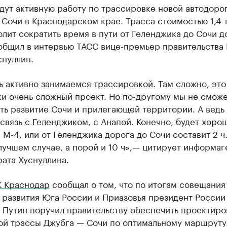
дут активную работу по трассировке новой автодоро
Сочи в Краснодарском крае. Трасса стоимостью 1,4 
олит сократить время в пути от Геленджика до Сочи д
ообщил в интервью ТАСС вице-премьер правительства
снуллин.
ь активно занимаемся трассировкой. Там сложно, эт
ки очень сложный проект. Но по-другому мы не смож
ь развитие Сочи и прилегающей территории. А ведь 
 связь с Геленджиком, с Анапой. Конечно, будет хоро
 М-4, или от Геленджика дорога до Сочи составит 2 ч
 лучшем случае, а порой и 10 ч»,— цитирует информаг
ата Хуснуллина.
К Краснодар
сообщал о том, что по итогам совещания
 развития Юга России и Приазовья президент России
 Путин поручил правительству обеспечить проектиро
ой трассы Джубга — Сочи по оптимальному маршруту