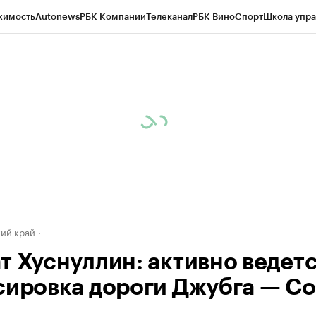
жимость
Autonews
РБК Компании
Телеканал
РБК Вино
Спорт
Школа упра
д
Стиль
Крипто
РБК Бизнес-среда
Дискуссионный клуб
Исследования
К
а контрагентов
Политика
Экономика
Бизнес
Технологии и медиа
Фина
ий край
т Хуснуллин: активно ведет
сировка дороги Джубга — С