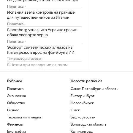
Политика
Испания ввела контроль на границе
для путешественников из Италии
Политика
Bloomberg узнал, что Украине грозит
обвал экспорта зерна
Политика
Экспорт синтетических алмазов из
Китая резко вырос на фоне бума ИИ
Технологии и медиа
В Чехии при нападении с ножом
пострадали четыре человека
Общество
Telegraph сообщил о выплатах УЕФА
Рубрики
Новости регионов
вероятной любовнице Инфантино
Политика
Санкт-Петербург и область
Спорт
Экономика
Екатеринбург
Общество
Новосибирск
Загрузить еще
Бизнес
Омск
Технологии и медиа
Башкортостан
Финансы
Вологодская область
Биографии
Калининград