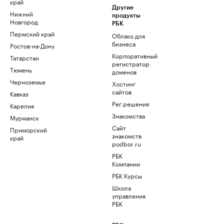
край
Другие
Нижний
продукты
Новгород
РБК
Пермский край
Облако для
бизнеса
Ростов-на-Дону
Корпоративный
Татарстан
регистратор
Тюмень
доменов
Черноземье
Хостинг
сайтов
Кавказ
Рег.решения
Карелия
Знакомства
Мурманск
Сайт
Приморский
знакомств
край
podbor.ru
РБК
Компании
РБК Курсы
Школа
управления
РБК