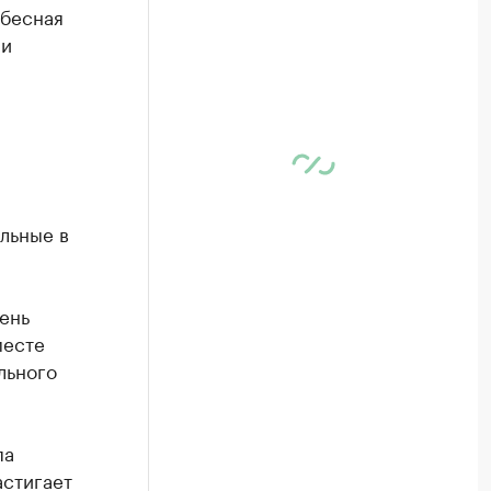
ебесная
ии
льные в
ень
месте
льного
па
астигает