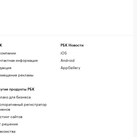
К
РБК Новости
компании
iOS
нтактная информация
Android
дакция
AppGallery
змещение рекламы
угие продукты РБК
лако для бизнеса
рпоративный регистратор
менов
стинг сайтов
г.решения
акомства