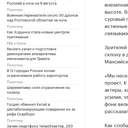
Россией в ночь на 9 августа
внезапная
Политика
высоте. В
Военные перехватили около 30 дронов
суровый п
над Ростовской областью за ночь
истинные
Политика
Как Ходынка стала новым центром
связываю
притяжения
РБК и Stone
Зрителей 
Reuters узнал о подготовке
склону в 
демократами альтернативы
импичмента для Трампа
Мансийск
Политика
В 12 городах России ночью
«Мы неско
ограничивали работу аэропортов
проект. К
Политика
Шереметьево снял ограничения на
актеры, к
полеты
усилия, 
Политика
фоне вел
Госдеп обвинил Китай в
дестабилизирующем поведении из-за
рассказа
рифа Скарборо
Политика
Как сооб
Зачем смартфону телеобъектив, 200