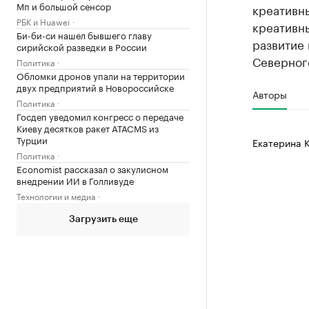
Мп и большой сенсор
креативны
РБК и Huawei
креативн
Би-би-си нашел бывшего главу
развитие 
сирийской разведки в России
Северного
Политика
Обломки дронов упали на территории
двух предприятий в Новороссийске
Авторы
Политика
Госдеп уведомил конгресс о передаче
Киеву десятков ракет ATACMS из
Турции
Екатерина 
Политика
Economist рассказал о закулисном
внедрении ИИ в Голливуде
Технологии и медиа
Загрузить еще