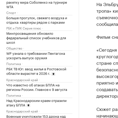
ракетку мира Соболенко на турнире
На Эльбр
WTA
тропа» к
Спорт
съемочног
Больше прогулок, свежего воздуха и
отдыха: квартиры рядом с парками
сообщила
РБК и ПИК Серия плюс
Минпросвещения обновило
Фильм сн
федеральный список учебников для
школ
Общество
«Сегодня
WP узнала о требовании Пентагона
круглогод
ускорить выпуск оружия
стране сп
Политика
безопасно
РБК ТВ Юг: ввод жилья в Ростовской
области вырастет в 2026 г.
высокогор
Краснодарский край
приятно и
Что известно об атаках БПЛА на
создават
регионы России. Главное к 9 августа
директора
Политика
Над Краснодарским краем отразили
атаку БПЛА
Сюжет раз
Краснодарский край
начинающ
Военные уничтожили 153 дрона над