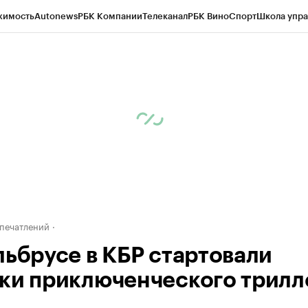
жимость
Autonews
РБК Компании
Телеканал
РБК Вино
Спорт
Школа упра
д
Стиль
Крипто
РБК Бизнес-среда
Дискуссионный клуб
Исследования
К
а контрагентов
Политика
Экономика
Бизнес
Технологии и медиа
Фина
печатлений
льбрусе в КБР стартовали
ки приключенческого трилл