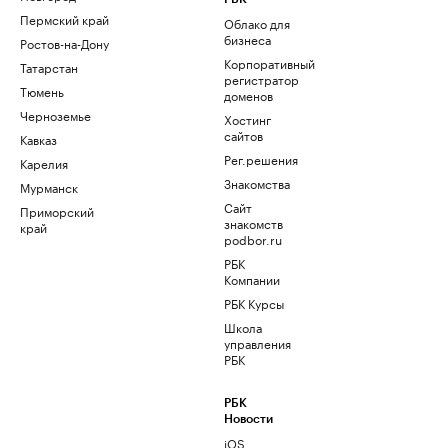
Пермский край
Облако для
бизнеса
Ростов-на-Дону
Корпоративный
Татарстан
регистратор
Тюмень
доменов
Черноземье
Хостинг
сайтов
Кавказ
Рег.решения
Карелия
Знакомства
Мурманск
Сайт
Приморский
знакомств
край
podbor.ru
РБК
Компании
РБК Курсы
Школа
управления
РБК
РБК
Новости
iOS