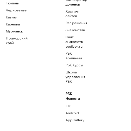
Тюмень
доменов
Черноземье
Хостинг
сайтов
Кавказ
Рег.решения
Карелия
Знакомства
Мурманск
Сайт
Приморский
знакомств
край
podbor.ru
РБК
Компании
РБК Курсы
Школа
управления
РБК
РБК
Новости
iOS
Android
AppGallery