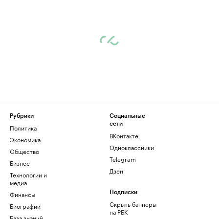
Рубрики
Социальные
сети
Политика
ВКонтакте
Экономика
Одноклассники
Общество
Telegram
Бизнес
Дзен
Технологии и
медиа
Финансы
Подписки
Скрыть баннеры
Биографии
на РБК
База знаний