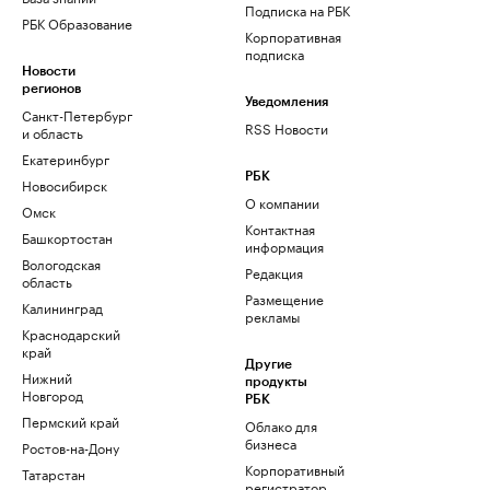
Подписка на РБК
РБК Образование
Корпоративная
подписка
Новости
регионов
Уведомления
Санкт-Петербург
RSS Новости
и область
Екатеринбург
РБК
Новосибирск
О компании
Омск
Контактная
Башкортостан
информация
Вологодская
Редакция
область
Размещение
Калининград
рекламы
Краснодарский
край
Другие
Нижний
продукты
Новгород
РБК
Пермский край
Облако для
бизнеса
Ростов-на-Дону
Корпоративный
Татарстан
регистратор