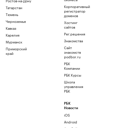
Ростов-на-Дону
Корпоративный
Татарстан
регистратор
Тюмень
доменов
Черноземье
Хостинг
сайтов
Кавказ
Рег.решения
Карелия
Знакомства
Мурманск
Сайт
Приморский
знакомств
край
podbor.ru
РБК
Компании
РБК Курсы
Школа
управления
РБК
РБК
Новости
iOS
Android