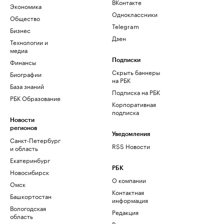
ВКонтакте
Экономика
Одноклассники
Общество
Telegram
Бизнес
Дзен
Технологии и
медиа
Финансы
Подписки
Скрыть баннеры
Биографии
на РБК
База знаний
Подписка на РБК
РБК Образование
Корпоративная
подписка
Новости
регионов
Уведомления
Санкт-Петербург
RSS Новости
и область
Екатеринбург
РБК
Новосибирск
О компании
Омск
Контактная
Башкортостан
информация
Вологодская
Редакция
область
Размещение