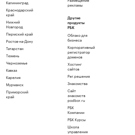
Калининград
рекламы
Краснодарский
край
Другие
Нижний
продукты
Новгород
РБК
Пермский край
Облако для
бизнеса
Ростов-на-Дону
Корпоративный
Татарстан
регистратор
Тюмень
доменов
Черноземье
Хостинг
сайтов
Кавказ
Рег.решения
Карелия
Знакомства
Мурманск
Сайт
Приморский
знакомств
край
podbor.ru
РБК
Компании
РБК Курсы
Школа
управления