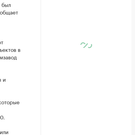
я был
ообщает
ют
ъектов в
емзавод
 и
которые
0.
вили