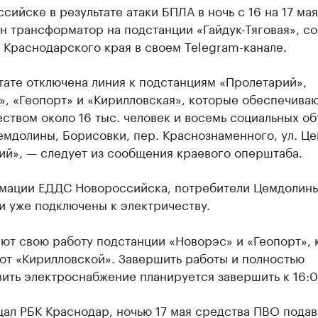
сийске в результате атаки БПЛА в ночь с 16 на 17 ма
н трансформатор на подстанции «Гайдук-Тяговая», с
 Краснодарского края в своем Telegram-канале.
тате отключена линия к подстанциям «Пролетарий»,
», «Геопорт» и «Кирилловская», которые обеспечива
ством около 16 тыс. человек и восемь социальных об
мдолины, Борисовки, пер. Краснознаменного, ул. Ц
ий», — следует из сообщения краевого оперштаба.
мации ЕДДС Новороссийска, потребители Цемдолины
и уже подключены к электричеству.
ют свою работу подстанции «Новорэс» и «Геопорт», 
от «Кирилловской». Завершить работы и полностью
ить электроснабжение планируется завершить к 16:0
ал РБК Краснодар, ночью 17 мая средства ПВО пода