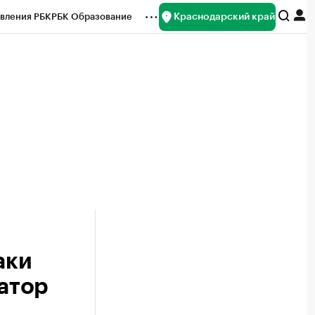
Краснодарский край
вления РБК
РБК Образование
редитные рейтинги
Франшизы
нсы
Рынок наличной валюты
аки
атор