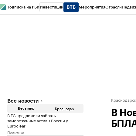
Подписка на РБК
Инвестиции
Мероприятия
Отрасли
Недви
РБК Курсы
РБК Life
Тренды
Визионеры
Национальные проекты
Горо
Газета
Спецпроекты СПб
Конференции СПб
Спецпроекты
Проверк
Краснодарск
Все новости
Краснодар
Весь мир
В Но
В ЕС предложили забрать
замороженные активы России у
БПЛА
Euroclear
Политика