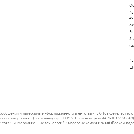
Об
Ко
до
Хо
Ре
Зн
Са
РБ
РБ
Шк
ения и материалы информационного агентства «РБК» (свидетельство о 
овых коммуникаций (Роскомнадзор) 09.12.2015 за номером ИА №ФС77-63848) 
 связи, информационных технологий и массовых коммуникаций (Роскомнадз