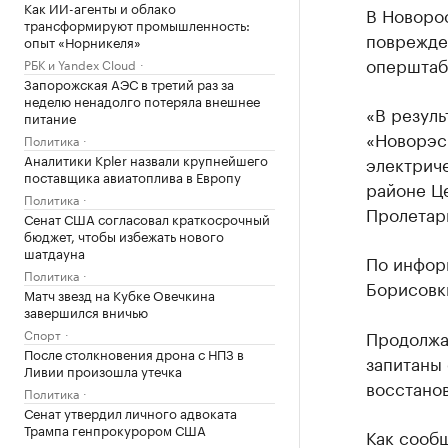
Как ИИ-агенты и облако
В Новорос
трансформируют промышленность:
поврежде
опыт «Норникеля»
оперштаб
РБК и Yandex Cloud
Запорожская АЭС в третий раз за
неделю ненадолго потеряла внешнее
«В резуль
питание
«Новорэс
Политика
Аналитики Kpler назвали крупнейшего
электриче
поставщика авиатоплива в Европу
районе Це
Политика
Пролетар
Сенат США согласовал краткосрочный
бюджет, чтобы избежать нового
шатдауна
По инфор
Политика
Борисовк
Матч звезд на Кубке Овечкина
завершился вничью
Спорт
Продолжа
После столкновения дрона с НПЗ в
запитаны 
Ливии произошла утечка
восстанов
Политика
Сенат утвердил личного адвоката
Трампа генпрокурором США
Как сообщ