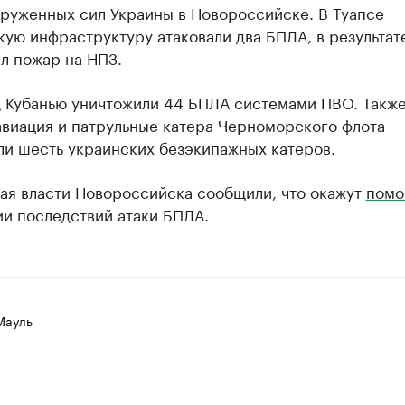
руженных сил Украины в Новороссийске. В Туапсе
ую инфраструктуру атаковали два БПЛА, в результат
л пожар на НПЗ.
д Кубанью уничтожили 44 БПЛА системами ПВО. Такж
авиация и патрульные катера Черноморского флота
ли шесть украинских безэкипажных катеров.
мая власти Новороссийска сообщили, что окажут
помо
ии последствий атаки БПЛА.
Мауль