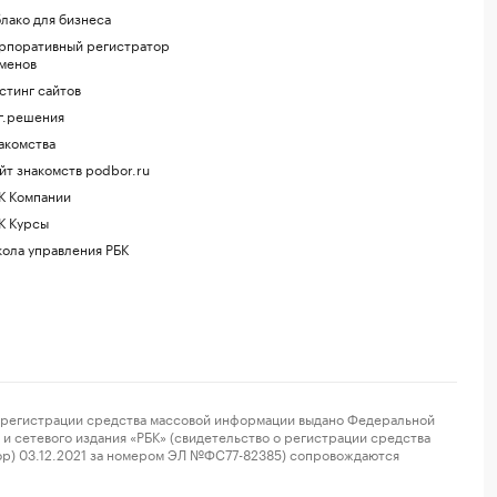
лако для бизнеса
рпоративный регистратор
менов
стинг сайтов
г.решения
акомства
йт знакомств podbor.ru
К Компании
К Курсы
ола управления РБК
регистрации средства массовой информации выдано Федеральной
и сетевого издания «РБК» (свидетельство о регистрации средства
ор) 03.12.2021 за номером ЭЛ №ФС77-82385) сопровождаются