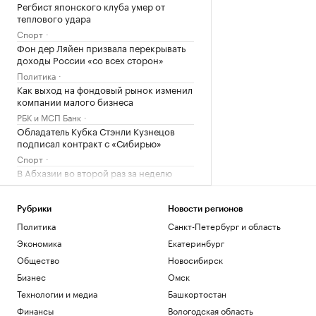
Регбист японского клуба умер от
теплового удара
Спорт
Фон дер Ляйен призвала перекрывать
доходы России «со всех сторон»
Политика
Как выход на фондовый рынок изменил
компании малого бизнеса
РБК и МСП Банк
Обладатель Кубка Стэнли Кузнецов
подписал контракт с «Сибирью»
Спорт
В Абхазии во второй раз за неделю
произошло отключение электричества
Общество
Рубрики
Новости регионов
Политика
Санкт-Петербург и область
Загрузить еще
Экономика
Екатеринбург
Общество
Новосибирск
Бизнес
Омск
Технологии и медиа
Башкортостан
Финансы
Вологодская область