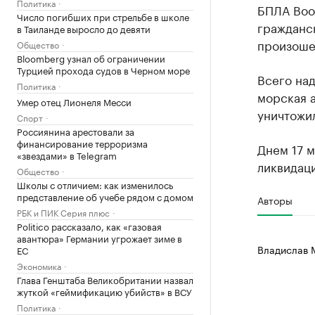
Политика
БПЛА Воо
Число погибших при стрельбе в школе
гражданск
в Таиланде выросло до девяти
произоше
Общество
Bloomberg узнал об ограничении
Турцией прохода судов в Черном море
Всего на
Политика
морская 
Умер отец Лионеля Месси
уничтожи
Спорт
Россиянина арестовали за
финансирование терроризма
Днем 17 
«звездами» в Telegram
ликвидац
Общество
Школы с отличием: как изменилось
представление об учебе рядом с домом
Авторы
РБК и ПИК Серия плюс
Politico рассказало, как «газовая
авантюра» Германии угрожает зиме в
Владислав 
ЕС
Экономика
Глава Генштаба Великобритании назвал
жуткой «геймификацию убийств» в ВСУ
Политика