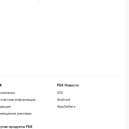
К
РБК Новости
компании
iOS
нтактная информация
Android
дакция
AppGallery
змещение рекламы
угие продукты РБК