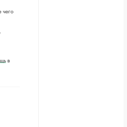
е чего
е
щь
в