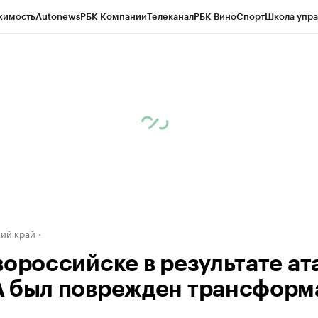
жимость
Autonews
РБК Компании
Телеканал
РБК Вино
Спорт
Школа упра
д
Стиль
Крипто
РБК Бизнес-среда
Дискуссионный клуб
Исследования
К
а контрагентов
Политика
Экономика
Бизнес
Технологии и медиа
Фина
ий край
вороссийске в результате ат
 был поврежден трансформ