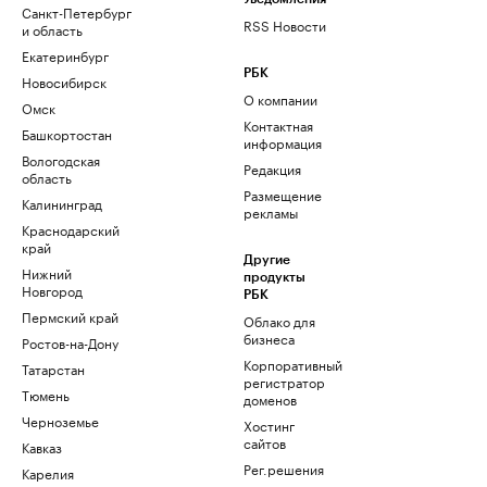
Санкт-Петербург
RSS Новости
и область
Екатеринбург
РБК
Новосибирск
О компании
Омск
Контактная
Башкортостан
информация
Вологодская
Редакция
область
Размещение
Калининград
рекламы
Краснодарский
край
Другие
Нижний
продукты
Новгород
РБК
Пермский край
Облако для
бизнеса
Ростов-на-Дону
Корпоративный
Татарстан
регистратор
Тюмень
доменов
Черноземье
Хостинг
сайтов
Кавказ
Рег.решения
Карелия