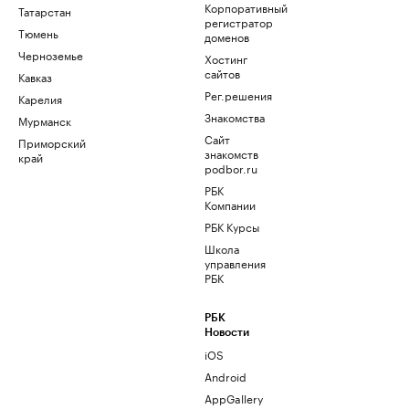
Корпоративный
Татарстан
регистратор
Тюмень
доменов
Черноземье
Хостинг
сайтов
Кавказ
Рег.решения
Карелия
Знакомства
Мурманск
Сайт
Приморский
знакомств
край
podbor.ru
РБК
Компании
РБК Курсы
Школа
управления
РБК
РБК
Новости
iOS
Android
AppGallery