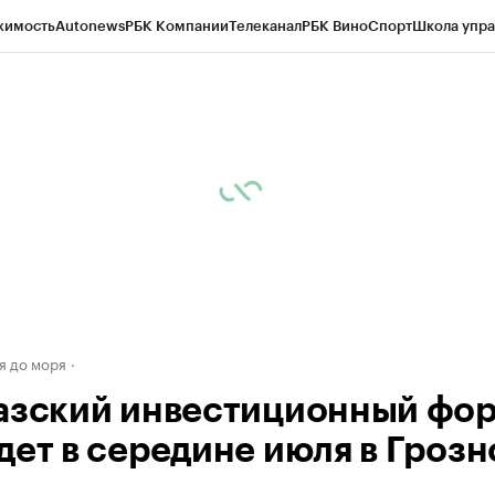
жимость
Autonews
РБК Компании
Телеканал
РБК Вино
Спорт
Школа упра
д
Стиль
Крипто
РБК Бизнес-среда
Дискуссионный клуб
Исследования
К
а контрагентов
Политика
Экономика
Бизнес
Технологии и медиа
Фина
я до моря
азский инвестиционный фо
дет в середине июля в Гроз