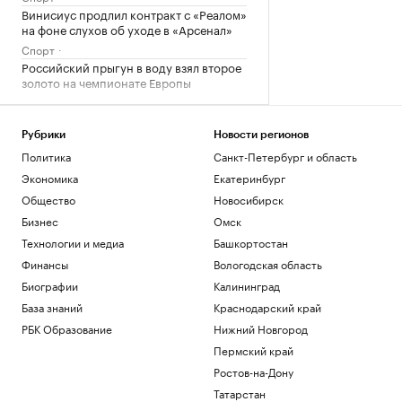
Винисиус продлил контракт с «Реалом»
на фоне слухов об уходе в «Арсенал»
Спорт
Российский прыгун в воду взял второе
золото на чемпионате Европы
Спорт
«Аэрофлот» предупредил об
изменении расписания в Сочи и
Рубрики
Новости регионов
Геленджике
Политика
Санкт-Петербург и область
Политика
Экономика
Екатеринбург
Ярославский губернатор сообщил о
Общество
Новосибирск
потушенных резервуарах с топливом
Бизнес
Омск
Политика
Технологии и медиа
Башкортостан
Загрузить еще
Финансы
Вологодская область
Биографии
Калининград
База знаний
Краснодарский край
РБК Образование
Нижний Новгород
Пермский край
Ростов-на-Дону
Татарстан