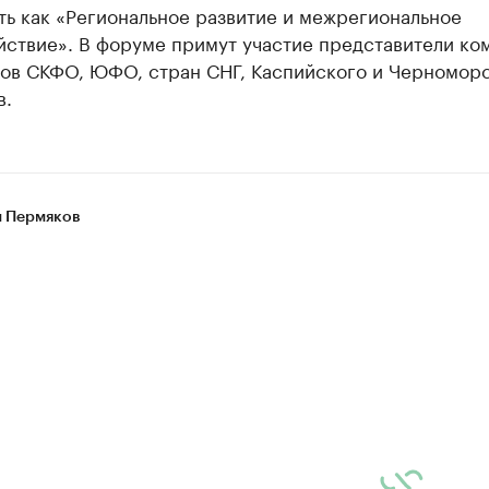
ть как «Региональное развитие и межрегиональное
йствие». В форуме примут участие представители ко
нов СКФО, ЮФО, стран СНГ, Каспийского и Черномор
в.
 Пермяков