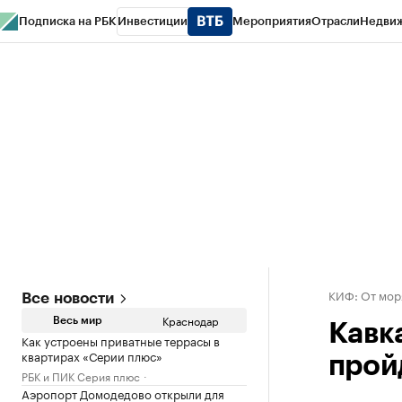
Подписка на РБК
Инвестиции
Мероприятия
Отрасли
Недви
РБК Курсы
РБК Life
Тренды
Визионеры
Национальные проекты
Горо
Газета
Спецпроекты СПб
Конференции СПб
Спецпроекты
Проверк
КИФ: От мор
Все новости
Краснодар
Весь мир
Кавк
Как устроены приватные террасы в
квартирах «Серии плюс»
прой
РБК и ПИК Серия плюс
Аэропорт Домодедово открыли для