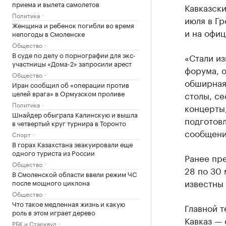
приема и вылета самолетов
Кавказски
Политика
июля в Гр
Женщина и ребенок погибли во время
и на офиц
непогоды в Смоленске
Общество
В суде по делу о порнографии для экс-
«Стали и
участницы «Дома-2» запросили арест
форума, о
Общество
обширная
Иран сообщил об «операции против
целей врага» в Ормузском проливе
столы, се
Политика
концерты,
Шнайдер обыграла Калинскую и вышла
подготов
в четвертый круг турнира в Торонто
сообщени
Спорт
В горах Казахстана эвакуировали еще
одного туриста из России
Ранее пр
Общество
28 по 30
В Смоленской области ввели режим ЧС
известны
после мощного циклона
Общество
Что такое медленная жизнь и какую
Главной т
роль в этом играет дерево
Кавказ —
РБК и Старквуд