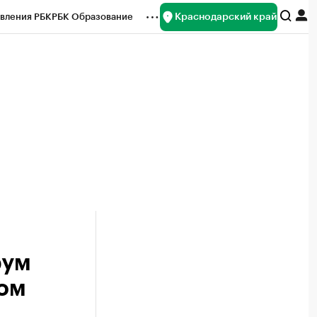
Краснодарский край
вления РБК
РБК Образование
редитные рейтинги
Франшизы
нсы
Рынок наличной валюты
рум
ном