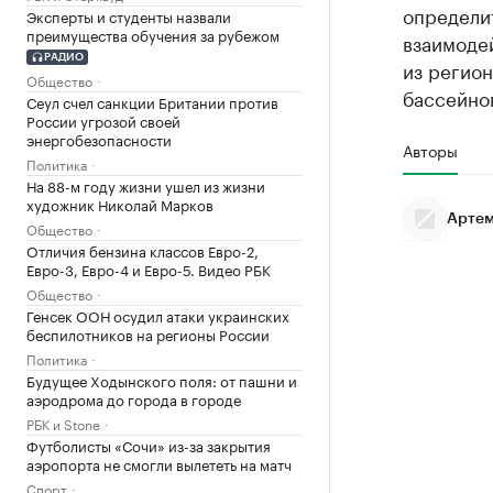
определи
Эксперты и студенты назвали
преимущества обучения за рубежом
взаимоде
РАДИО
из регио
Общество
бассейно
Сеул счел санкции Британии против
России угрозой своей
энергобезопасности
Авторы
Политика
На 88-м году жизни ушел из жизни
художник Николай Марков
Артем
Общество
Отличия бензина классов Евро-2,
Евро-3, Евро-4 и Евро-5. Видео РБК
Общество
Генсек ООН осудил атаки украинских
беспилотников на регионы России
Политика
Будущее Ходынского поля: от пашни и
аэродрома до города в городе
РБК и Stone
Футболисты «Сочи» из-за закрытия
аэропорта не смогли вылететь на матч
Спорт