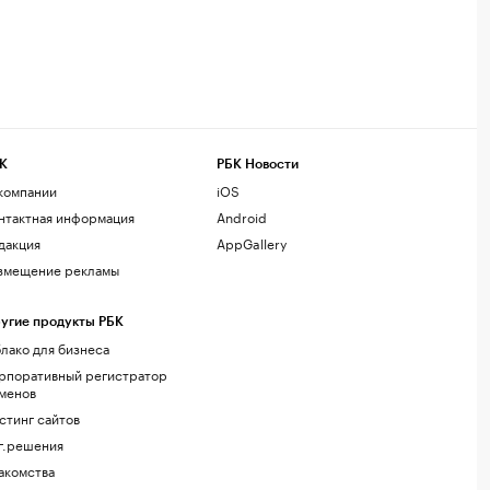
К
РБК Новости
компании
iOS
нтактная информация
Android
дакция
AppGallery
змещение рекламы
угие продукты РБК
лако для бизнеса
рпоративный регистратор
менов
стинг сайтов
г.решения
акомства