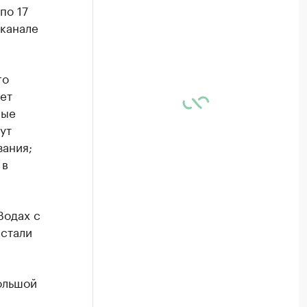
по 17
-канале
го
дет
лые
ут
зания;
 в
Водах с
 стали
ольшой