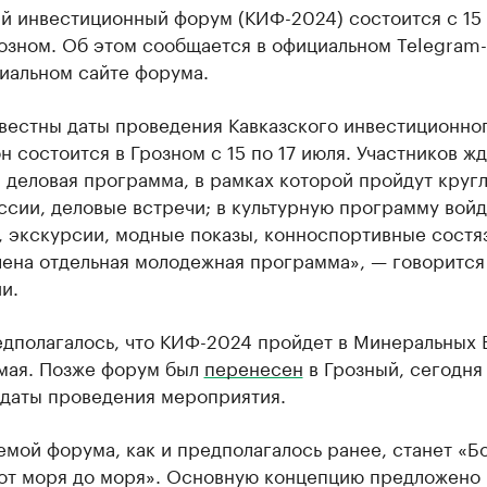
й инвестиционный форум (КИФ-2024) состоится с 15 
озном. Об этом сообщается в официальном Telegram
иальном сайте форума.
звестны даты проведения Кавказского инвестиционно
н состоится в Грозном с 15 по 17 июля. Участников ж
 деловая программа, в рамках которой пройдут круг
ссии, деловые встречи; в культурную программу войд
 экскурсии, модные показы, конноспортивные состя
лена отдельная молодежная программа», — говорится
и.
едполагалось, что КИФ-2024 пройдет в Минеральных 
 мая. Позже форум был
перенесен
в Грозный, сегодня
 даты проведения мероприятия.
емой форума, как и предполагалось ранее, станет «Б
 от моря до моря». Основную концепцию предложено