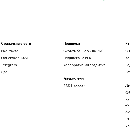
Социальные сети
Подписки
РБ
ВКонтакте
Скрыть баннеры на РБК
О 
Одноклассники
Подписка на РБК
Ко
Telegram
Корпоративная подписка
Ре
Дзен
Ра
Уведомления
RSS Новости
Др
Об
Ко
до
Хо
Ре
Зн