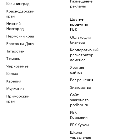
Размещение
Калининград
рекламы
Краснодарский
край
Другие
Нижний
продукты
Новгород
РБК
Пермский край
Облако для
бизнеса
Ростов-на-Дону
Корпоративный
Татарстан
регистратор
Тюмень
доменов
Черноземье
Хостинг
сайтов
Кавказ
Рег.решения
Карелия
Знакомства
Мурманск
Сайт
Приморский
знакомств
край
podbor.ru
РБК
Компании
РБК Курсы
Школа
управления