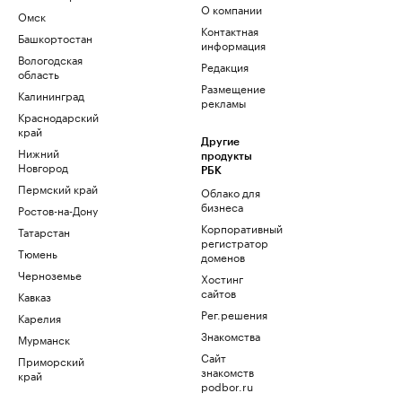
О компании
Омск
Контактная
Башкортостан
информация
Вологодская
Редакция
область
Размещение
Калининград
рекламы
Краснодарский
край
Другие
Нижний
продукты
Новгород
РБК
Пермский край
Облако для
бизнеса
Ростов-на-Дону
Корпоративный
Татарстан
регистратор
Тюмень
доменов
Черноземье
Хостинг
сайтов
Кавказ
Рег.решения
Карелия
Знакомства
Мурманск
Сайт
Приморский
знакомств
край
podbor.ru