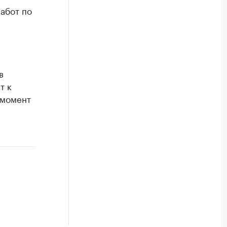
абот по
в
т к
 момент