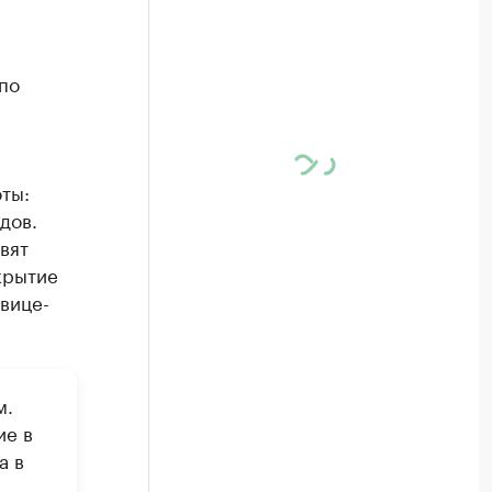
по
ты:
дов.
вят
крытие
 вице-
м.
ие в
а в