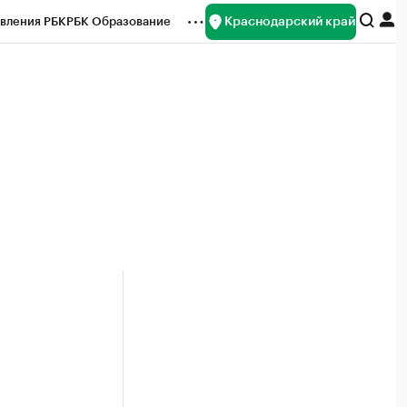
Краснодарский край
вления РБК
РБК Образование
редитные рейтинги
Франшизы
нсы
Рынок наличной валюты