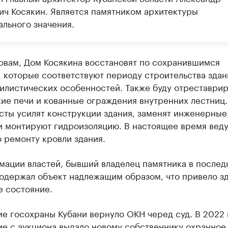
ич Косякин. Является памятником архитектуры
ального значения.
ловам, Дом Косякина восстановят по сохранившимся
 которые соответствуют периоду строительства здан
тилистических особенностей. Также буду отреставри
ие печи и кованные ограждения внутренних лестниц.
сты усилят конструкции здания, заменят инженерные
и монтируют гидроизоляцию. В настоящее время веду
 ремонту кровли здания.
мации властей, бывший владелец памятника в послед
одержал объект надлежащим образом, что привело зд
е состояние.
е госохраны Кубани вернуло ОКН черед суд. В 2022 
ие с аукциона выдало новому собственнику охранное