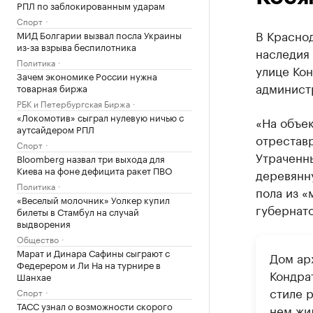
РПЛ по заблокированным ударам
Спорт
В Краснод
МИД Болгарии вызвал посла Украины
из-за взрыва беспилотника
наследия 
Политика
улице Кон
Зачем экономике России нужна
админист
товарная биржа
РБК и Петербургская Биржа
«Локомотив» сыграл нулевую ничью с
«На объек
аутсайдером РПЛ
отрестав
Спорт
Утраченны
Bloomberg назвал три выхода для
Киева на фоне дефицита ракет ПВО
деревянн
Политика
пола из «
«Веселый молочник» Уолкер купил
губернато
билеты в Стамбул на случай
выдворения
Общество
Марат и Динара Сафины сыграют с
Дом арх
Федерером и Ли На на турнире в
Кондрат
Шанхае
стиле р
Спорт
ТАСС узнал о возможности скорого
нем жи