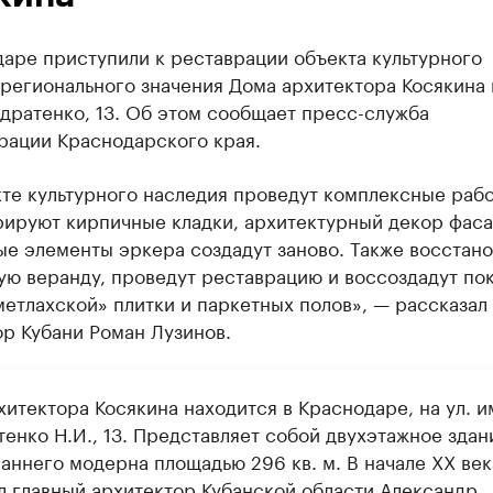
аре приступили к реставрации объекта культурного
регионального значения Дома архитектора Косякина 
дратенко, 13. Об этом сообщает пресс-служба
рации Краснодарского края.
те культурного наследия проведут комплексные рабо
рируют кирпичные кладки, архитектурный декор фаса
е элементы эркера создадут заново. Также восстано
ую веранду, проведут реставрацию и воссоздадут по
метлахской» плитки и паркетных полов», — рассказал
р Кубани Роман Лузинов.
итектора Косякина находится в Краснодаре, на ул. и
енко Н.И., 13. Представляет собой двухэтажное здан
аннего модерна площадью 296 кв. м. В начале XX век
л главный архитектор Кубанской области Александр