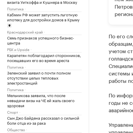
визита Уиткоффа и Кушнера в Москву
Петров
Политика
регион
Кабмин РФ может запустить льготную
ипотеку для достройки домов в Крыму
Краснодарский край
По его с
Семь признаков успешного бизнес-
образцам,
центра
РБК и Upside
учетом с
Карапетян поблагодарил сторонников,
голландск
посещавших его во время ареста
Специали
Политика
системы 
Зеленский заявил о почти полном
отсутствии целых тепловых
работы по
электростанций
Политика
По инфор
Мельникова заявила, что после
невыдачи визы на ЧЕ ей жаль своего
годы не с
здоровья
аварийно
Спорт
Сын Джо Байдена рассказал о сильной
боли отца из-за рака
Управлени
Общество
управлен