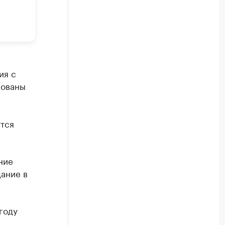
ия с
рованы
тся
ние
ание в
году