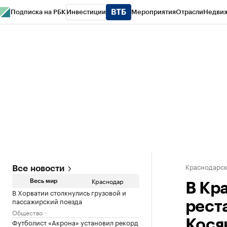
Подписка на РБК
Инвестиции
Мероприятия
Отрасли
Недви
РБК Курсы
РБК Life
Тренды
Визионеры
Национальные проекты
Горо
Газета
Спецпроекты СПб
Конференции СПб
Спецпроекты
Проверк
Краснодарск
Все новости
Краснодар
Весь мир
В Кр
В Хорватии столкнулись грузовой и
пассажирский поезда
рест
Общество
Футболист «Акрона» установил рекорд
Кося