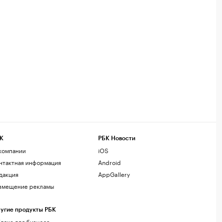
К
РБК Новости
компании
iOS
нтактная информация
Android
дакция
AppGallery
змещение рекламы
угие продукты РБК
лако для бизнеса