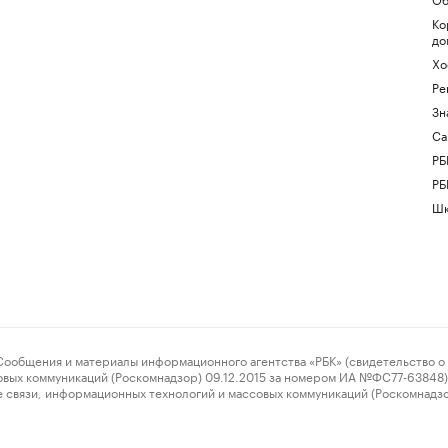
Ко
до
Хо
Ре
Зн
Са
РБ
РБ
Шк
ения и материалы информационного агентства «РБК» (свидетельство о 
овых коммуникаций (Роскомнадзор) 09.12.2015 за номером ИА №ФС77-63848) 
 связи, информационных технологий и массовых коммуникаций (Роскомнадз