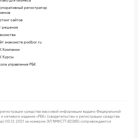
рпоративный регистратор
менов
стинг сайтов
г.решения
акомства
йт знакомств podbor.ru
К Компании
К Курсы
ола управления РБК
регистрации средства массовой информации выдано Федеральной
и сетевого издания «РБК» (свидетельство о регистрации средства
ор) 03.12.2021 за номером ЭЛ №ФС77-82385) сопровождаются