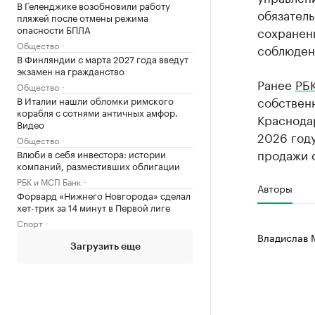
В Геленджике возобновили работу
обязатель
пляжей после отмены режима
опасности БПЛА
сохранени
Общество
соблюден
В Финляндии с марта 2027 года введут
экзамен на гражданство
Ранее
РБ
Общество
собственн
В Италии нашли обломки римского
корабля с сотнями античных амфор.
Краснодар
Видео
2026 год
Общество
продажи о
Влюби в себя инвестора: истории
компаний, разместивших облигации
РБК и МСП Банк
Авторы
Форвард «Нижнего Новгорода» сделал
хет-трик за 14 минут в Первой лиге
Спорт
Владислав 
Загрузить еще