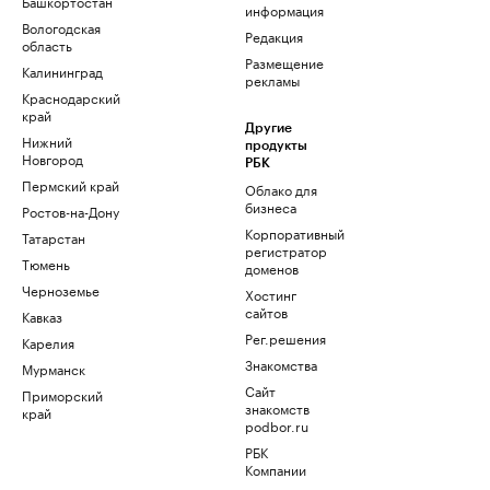
Башкортостан
информация
Вологодская
Редакция
область
Размещение
Калининград
рекламы
Краснодарский
край
Другие
Нижний
продукты
Новгород
РБК
Пермский край
Облако для
бизнеса
Ростов-на-Дону
Корпоративный
Татарстан
регистратор
Тюмень
доменов
Черноземье
Хостинг
сайтов
Кавказ
Рег.решения
Карелия
Знакомства
Мурманск
Сайт
Приморский
знакомств
край
podbor.ru
РБК
Компании