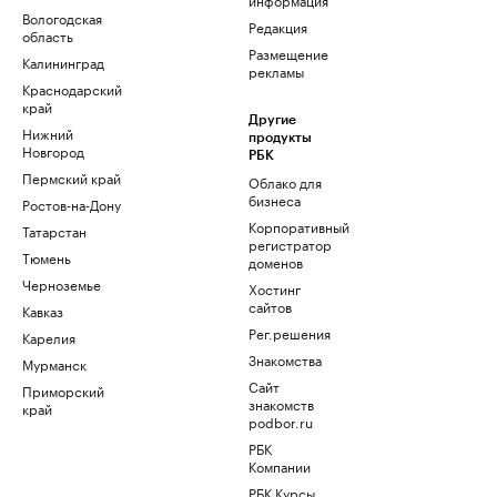
Вологодская
Редакция
область
Размещение
Калининград
рекламы
Краснодарский
край
Другие
Нижний
продукты
Новгород
РБК
Пермский край
Облако для
бизнеса
Ростов-на-Дону
Корпоративный
Татарстан
регистратор
Тюмень
доменов
Черноземье
Хостинг
сайтов
Кавказ
Рег.решения
Карелия
Знакомства
Мурманск
Сайт
Приморский
знакомств
край
podbor.ru
РБК
Компании
РБК Курсы