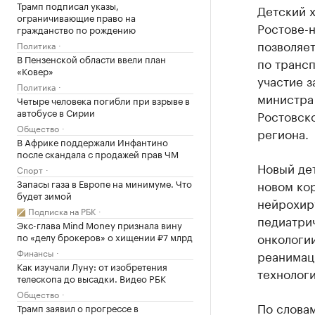
Трамп подписал указы,
Детский 
ограничивающие право на
Ростове-
гражданство по рождению
позволяе
Политика
В Пензенской области ввели план
по трансп
«Ковер»
участие з
Политика
министра
Четыре человека погибли при взрыве в
автобусе в Сирии
Ростовско
Общество
региона.
В Африке поддержали Инфантино
после скандала с продажей прав ЧМ
Новый дет
Спорт
Запасы газа в Европе на минимуме. Что
новом кор
будет зимой
нейрохир
Подписка на РБК
педиатри
Экс-глава Mind Money признала вину
онкологии
по «делу брокеров» о хищении ₽7 млрд
Финансы
реанимац
Как изучали Луну: от изобретения
технологи
телескопа до высадки. Видео РБК
Общество
По слова
Трамп заявил о прогрессе в