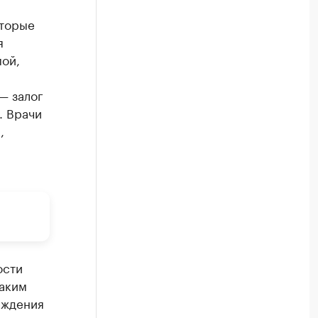
оторые
я
мой,
— залог
. Врачи
,
ости
таким
еждения