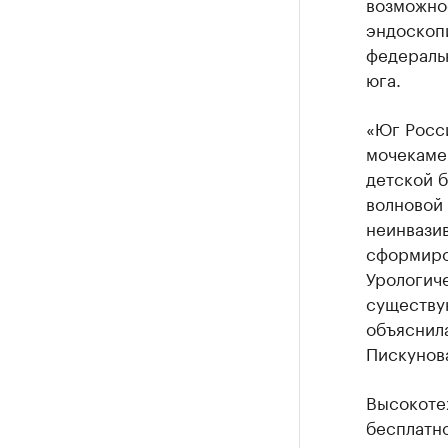
возможно
эндоскопи
федеральн
юга.
«Юг Росс
мочекамен
детской 
волновой
неинвази
сформиро
Урологич
существу
объяснил
Пискунов
Высокоте
бесплатно