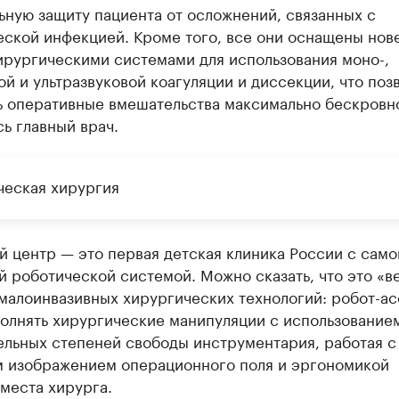
ную защиту пациента от осложнений, связанных с
еской инфекцией. Кроме того, все они оснащены но
ирургическими системами для использования моно-,
й и ультразвуковой коагуляции и диссекции, что поз
ь оперативные вмешательства максимально бескровн
ь главный врач.
ческая хирургия
 центр — это первая детская клиника России с само
 роботической системой. Можно сказать, что это «в
малоинвазивных хирургических технологий: робот-ас
полнять хирургические манипуляции с использование
ельных степеней свободы инструментария, работая с
 изображением операционного поля и эргономикой
места хирурга.