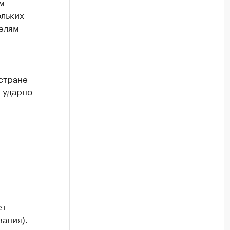
м
ольких
елям
стране
 ударно-
ет
ания).