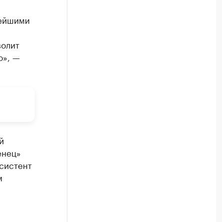
вейшими
волит
о», —
й
енец»
систент
м