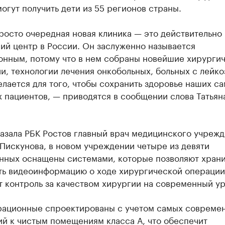
огут получить дети из 55 регионов страны.
росто очередная новая клиника — это действительно
ий центр в России. Он заслуженно называется
онным, потому что в нем собраны новейшие хирурги
и, технологии лечения онкобольных, больных с лейко
елается для того, чтобы сохранить здоровье наших с
 пациентов, — приводятся в сообщении слова Татьян
азала РБК Ростов главный врач медицинского учреж
Пискунова, в новом учреждении четыре из девяти
нных оснащены системами, которые позволяют храни
ть видеоинформацию о ходе хирургической операции
 контроль за качеством хирургии на современный ур
рационные спроектированы с учетом самых совреме
й к чистым помещениям класса А, что обеспечит