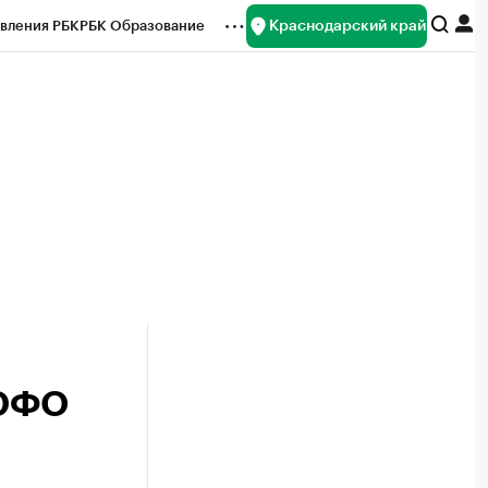
Краснодарский край
вления РБК
РБК Образование
редитные рейтинги
Франшизы
нсы
Рынок наличной валюты
 ЮФО