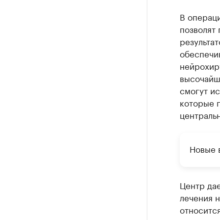
В операц
позволят 
результат
обеспечи
нейрохир
высочайш
смогут и
которые 
централь
Новые 
Центр да
лечения н
относится