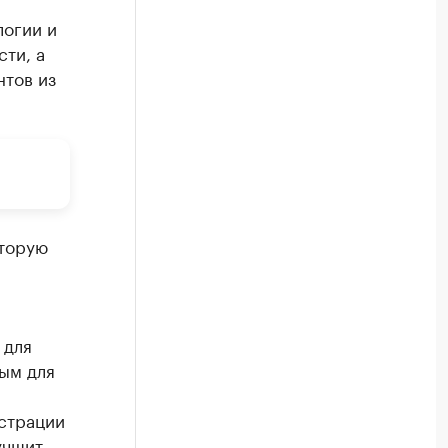
логии и
ти, а
нтов из
оторую
 для
ым для
страции
учшит