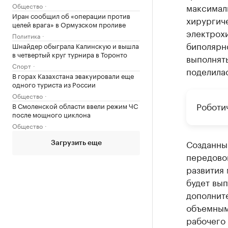
Общество
максималь
Иран сообщил об «операции против
хирургич
целей врага» в Ормузском проливе
электрох
Политика
биполярно
Шнайдер обыграла Калинскую и вышла
в четвертый круг турнира в Торонто
выполнят
Спорт
поделилас
В горах Казахстана эвакуировали еще
одного туриста из России
Общество
Роботи
В Смоленской области ввели режим ЧС
после мощного циклона
Общество
Созданный
Загрузить еще
передовой
развития 
будет вы
дополнит
объемным
рабочего 