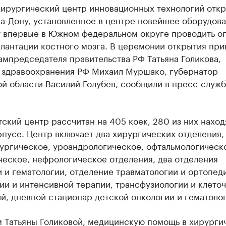
хирургический центр инновационных технологий откр
на-Дону, установленное в центре новейшее оборудов
т впервые в Южном федеральном округе проводить о
лантации костного мозга. В церемонии открытия при
ампредседателя правительства РФ Татьяна Голикова,
 здравоохранения РФ Михаил Муршако, губернатор
й области Василий Голубев, сообщили в пресс-служб
ский центр рассчитан на 405 коек, 280 из них наход
пусе. Центр включает два хирургических отделения, 
ургическое, уроандрологическое, офтальмологическ
ческое, нефрологическое отделения, два отделения
 и гематологии, отделение травматологии и ортопед
ии и интенсивной терапии, трансфузиологии и клето
й, дневной стационар детской онкологии и гематолог
м Татьяны Голиковой, медицинскую помощь в хирурги