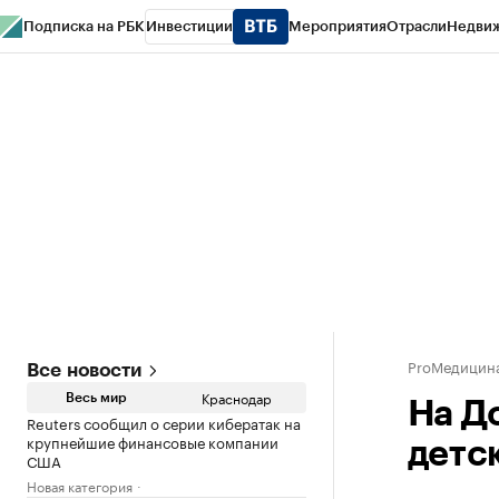
Подписка на РБК
Инвестиции
Мероприятия
Отрасли
Недви
РБК Курсы
РБК Life
Тренды
Визионеры
Национальные проекты
Горо
Газета
Спецпроекты СПб
Конференции СПб
Спецпроекты
Проверк
ProМедицин
Все новости
Краснодар
Весь мир
На Д
Reuters сообщил о серии кибератак на
крупнейшие финансовые компании
детс
США
Новая категория