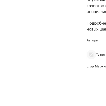
качество
специали
Подробне
новых шан
Авторы
Татья
Егор Марки