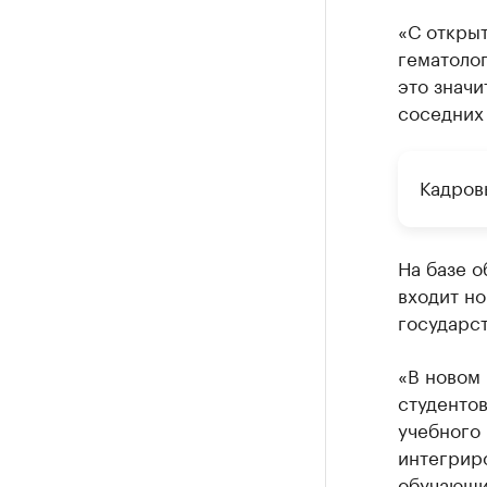
«С откры
гематолог
это значи
соседних 
Кадров
На базе о
входит но
государс
«В новом 
студенто
учебного 
интегрир
обучающи