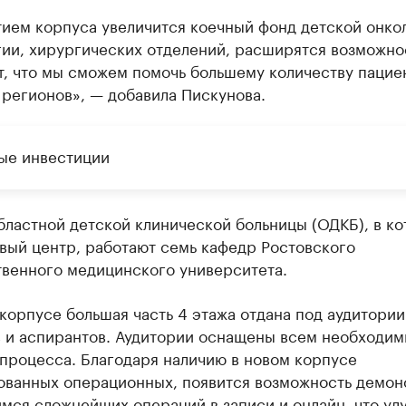
тием корпуса увеличится коечный фонд детской онко
ии, хирургических отделений, расширятся возможнос
т, что мы сможем помочь большему количеству пацие
регионов», — добавила Пискунова.
ые инвестиции
бластной детской клинической больницы (ОДКБ), в к
вый центр, работают семь кафедр Ростовского
твенного медицинского университета.
корпусе большая часть 4 этажа отдана под аудитории
в и аспирантов. Аудитории оснащены всем необходим
процесса. Благодаря наличию в новом корпусе
ованных операционных, появится возможность демон
мся сложнейших операций в записи и онлайн, что ул