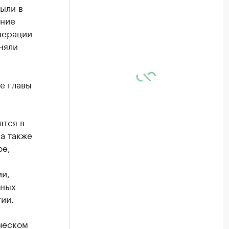
ыли в
ание
перации
няли
е главы
ятся в
а также
ое,
ии,
чных
ии.
ческом