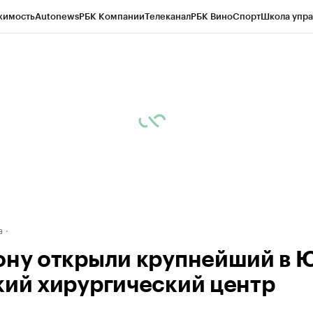
жимость
Autonews
РБК Компании
Телеканал
РБК Вино
Спорт
Школа упра
д
Стиль
Крипто
РБК Бизнес-среда
Дискуссионный клуб
Исследования
К
а контрагентов
Политика
Экономика
Бизнес
Технологии и медиа
Фина
а
ону открыли крупнейший в
кий хирургический центр