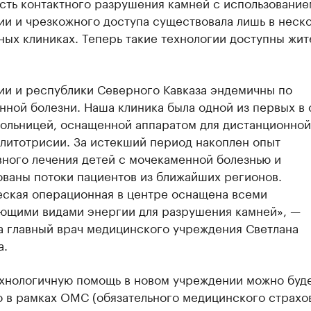
сть контактного разрушения камней с использование
и и чрезкожного доступа существовала лишь в неск
ых клиниках. Теперь такие технологии доступны жит
ии и республики Северного Кавказа эндемичны по
ной болезни. Наша клиника была одной из первых в 
больницей, оснащенной аппаратом для дистанционной
 литотрисии. За истекший период накоплен опыт
вного лечения детей с мочекаменной болезнью и
ваны потоки пациентов из ближайших регионов.
еская операционная в центре оснащена всеми
ющими видами энергии для разрушения камней», —
а главный врач медицинского учреждения Светлана
а.
хнологичную помощь в новом учреждении можно буд
 в рамках ОМС (обязательного медицинского страхов