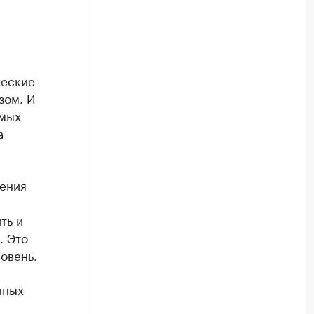
ческие
зом. И
амых
а
дения
ть и
. Это
овень.
нных