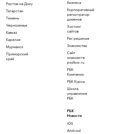
бизнеса
Ростов-на-Дону
Корпоративный
Татарстан
регистратор
Тюмень
доменов
Черноземье
Хостинг
сайтов
Кавказ
Рег.решения
Карелия
Знакомства
Мурманск
Сайт
Приморский
знакомств
край
podbor.ru
РБК
Компании
РБК Курсы
Школа
управления
РБК
РБК
Новости
iOS
Android