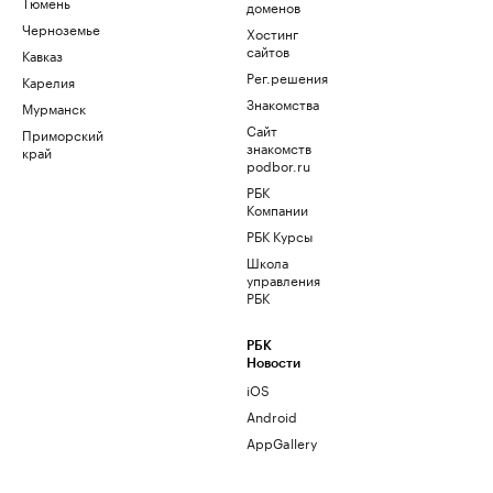
Тюмень
доменов
Черноземье
Хостинг
сайтов
Кавказ
Рег.решения
Карелия
Знакомства
Мурманск
Сайт
Приморский
знакомств
край
podbor.ru
РБК
Компании
РБК Курсы
Школа
управления
РБК
РБК
Новости
iOS
Android
AppGallery