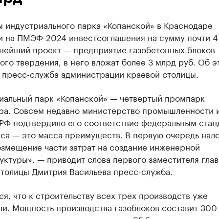
ы индустриального парка «Копанской» в Краснодаре
и на ПМЭФ-2024 инвестсоглашения на сумму почти 4
пнейший проект — предприятие газобетонных блоков
ого твердения, в него вложат более 3 млрд руб. Об э
 пресс-служба администрации краевой столицы.
иальный парк «Копанской» — четвертый промпарк
ра. Совсем недавно министерство промышленности 
 РФ подтвердило его соответствие федеральным стан
еса — это масса преимуществ. В первую очередь нал
озмещение части затрат на создание инженерной
уктуры», — приводит слова первого заместителя гла
столицы Дмитрия Васильева пресс-служба.
я, что к строительству всех трех производств уже
и. Мощность производства газоблоков составит 300 