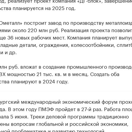
год, реализует проект компания «ДГ-блок», завершени
ства планируется на 2025 год.
металл» построит завод по производству металлоиз
ями около 220 млн руб. Реализация проекта позволи
ще 36 новых рабочих мест. Компания планирует выпу
кладные детали, ограждения, колесоотбойники, сплит
и и др.
млн руб. вложат в создание промышленного производ
ВХ мощностью 21 тыс. кв. м в месяц. Создать оба
тва планируют в 2024 году.
ургский международный экономический форум прох
да. В этом году ПМЭФ пройдет в 27-й раз. Работа пл
вала 5 июня. Треки деловой программы традиционно
ены вопросам глобальной и российской экономики,
ьной проблематике и развитию технологий.