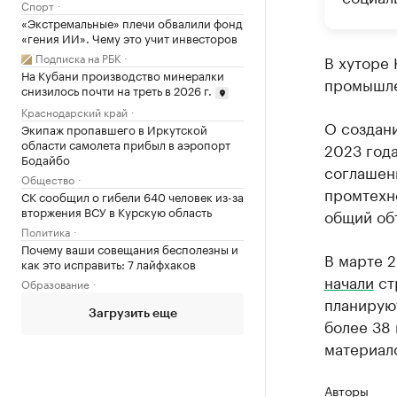
Спорт
«Экстремальные» плечи обвалили фонд
«гения ИИ». Чему это учит инвесторов
Подписка на РБК
В хуторе
На Кубани производство минералки
промышлен
снизилось почти на треть в 2026 г.
Краснодарский край
О создани
Экипаж пропавшего в Иркутской
области самолета прибыл в аэропорт
2023 год
Бодайбо
соглашен
Общество
промтехн
СК сообщил о гибели 640 человек из-за
вторжения ВСУ в Курскую область
общий объ
Политика
Почему ваши совещания бесполезны и
В марте 2
как это исправить: 7 лайфхаков
начали
ст
Образование
планируют
Загрузить еще
более 38 
материало
Авторы