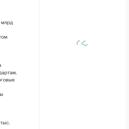
 млрд
том
и
дартам.
оговые
вы
тыс.