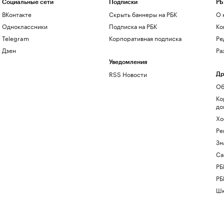
Социальные сети
Подписки
РБ
ВКонтакте
Скрыть баннеры на РБК
О 
Одноклассники
Подписка на РБК
Ко
Telegram
Корпоративная подписка
Ре
Дзен
Ра
Уведомления
RSS Новости
Др
Об
Ко
до
Хо
Ре
Зн
Са
РБ
РБ
Шк