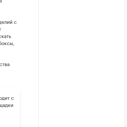
е
делий с
т
скать
боксы,
ства
одит с
ощадки