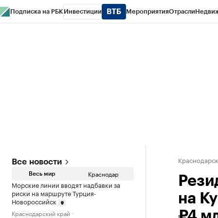
Подписка на РБК
Инвестиции
Мероприятия
Отрасли
Недви
РБК Курсы
РБК Life
Тренды
Визионеры
Национальные проекты
Горо
Газета
Спецпроекты СПб
Конференции СПб
Спецпроекты
Проверк
Краснодарск
Все новости
Краснодар
Весь мир
Рези
Морские линии вводят надбавки за
риски на маршруте Турция-
на К
Новороссийск
Краснодарский край
₽4 м