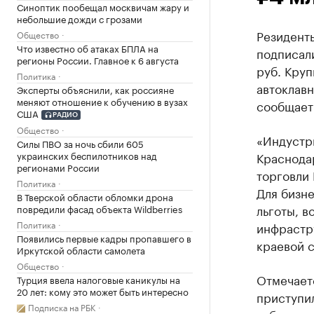
Синоптик пообещал москвичам жару и
небольшие дожди с грозами
Резидент
Общество
Что известно об атаках БПЛА на
подписал
регионы России. Главное к 6 августа
руб. Кру
Политика
автоклавн
Эксперты объяснили, как россияне
меняют отношение к обучению в вузах
сообщает
США
РАДИО
Общество
«Индустр
Силы ПВО за ночь сбили 605
Краснода
украинских беспилотников над
регионами России
торговли
Политика
Для бизн
В Тверской области обломки дрона
льготы, в
повредили фасад объекта Wildberries
Политика
инфрастр
Появились первые кадры пропавшего в
краевой 
Иркутской области самолета
Общество
Отмечаетс
Турция ввела налоговые каникулы на
20 лет: кому это может быть интересно
приступил
Подписка на РБК