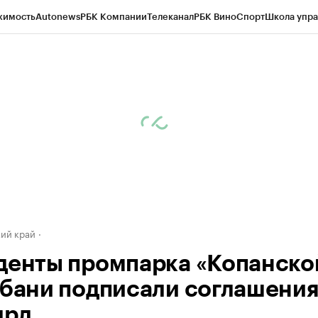
жимость
Autonews
РБК Компании
Телеканал
РБК Вино
Спорт
Школа упра
д
Стиль
Крипто
РБК Бизнес-среда
Дискуссионный клуб
Исследования
К
а контрагентов
Политика
Экономика
Бизнес
Технологии и медиа
Фина
ий край
денты промпарка «Копанско
убани подписали соглашения
лрд