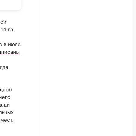
вой
14 га.
о в июле
дписаны
гда
одаре
него
щади
льных
 мест.