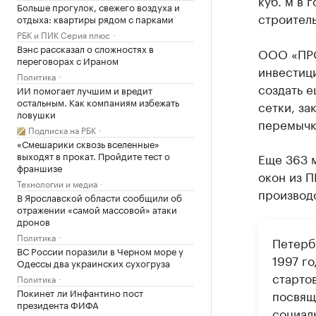
куб. м в 
Больше прогулок, свежего воздуха и
строитель
отдыха: квартиры рядом с парками
РБК и ПИК Серия плюс
Вэнс рассказал о сложностях в
ООО «ПРО
переговорах с Ираном
инвестици
Политика
создать е
ИИ помогает лучшим и вредит
остальным. Как компаниям избежать
сетки, за
ловушки
перемычк
Подписка на РБК
«Смешарики сквозь вселенные»
выходят в прокат. Пройдите тест о
Еще 363 
франшизе
окон из П
Технологии и медиа
производс
В Ярославской области сообщили об
отражении «самой массовой» атаки
дронов
Политика
Петерб
ВС России поразили в Черном море у
1997 го
Одессы два украинских сухогруза
старто
Политика
Покинет ли Инфантино пост
посвящ
президента ФИФА
социал