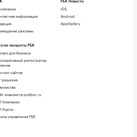
К
РБК Новости
компании
iOS
нтактная информация
Android
дакция
AppGallery
змещение рекламы
угие продукты РБК
лако для бизнеса
рпоративный регистратор
менов
стинг сайтов
г.решения
акомства
йт знакомств podbor.ru
К Компании
К Курсы
ола управления РБК