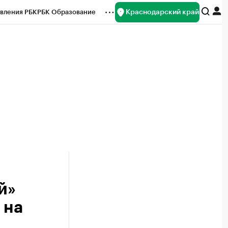
Краснодарский край
вления РБК
РБК Образование
редитные рейтинги
Франшизы
нсы
Рынок наличной валюты
й»
 на