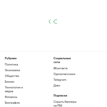
Рубрики
Социальные
сети
Политика
ВКонтакте
Экономика
Одноклассники
Общество
Telegram
Бизнес
Дзен
Технологии и
медиа
Финансы
Подписки
Скрыть баннеры
Биографии
на РБК