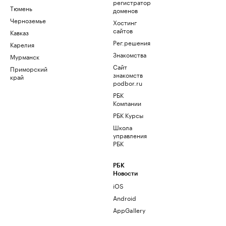
регистратор
Тюмень
доменов
Черноземье
Хостинг
сайтов
Кавказ
Рег.решения
Карелия
Знакомства
Мурманск
Сайт
Приморский
знакомств
край
podbor.ru
РБК
Компании
РБК Курсы
Школа
управления
РБК
РБК
Новости
iOS
Android
AppGallery