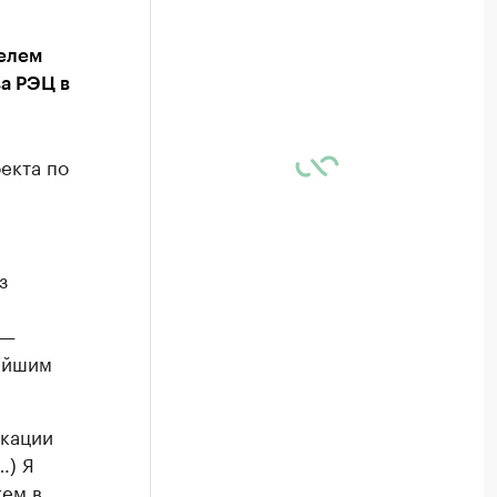
телем
а РЭЦ в
екта по
з
 —
нейшим
икации
…) Я
жем в