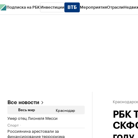
Подписка на РБК
Инвестиции
Мероприятия
Отрасли
Недви
РБК Курсы
РБК Life
Тренды
Визионеры
Национальные проекты
Горо
Газета
Спецпроекты СПб
Конференции СПб
Спецпроекты
Проверк
Краснодарск
Все новости
Краснодар
Весь мир
РБК 
Умер отец Лионеля Месси
СКФО
Спорт
Россиянина арестовали за
году
финансирование терроризма