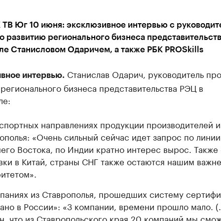
 ТВ Юг 10 июня: эксклюзивное интервью с руководи
о развитию регионального бизнеса представительств
е Станисловом Одаричем, а также РБК PROSkills
Станислав Одарич, руководитель про
вное интервью.
регионального бизнеса представительства РЭЦ в
ле:
спортных направлениях продукции производителей и
ополья: «Очень сильный сейчас идет запрос по линии
его Востока, по Индии кратно интерес вырос. Также
вки в Китай, страны СНГ также остаются нашим важ
итетом».
паниях из Ставрополья, прошедших систему сертиф
ано в России»: «3 компании, времени прошло мало. (
н, что из Ставропольского края 20 компаний мы смо