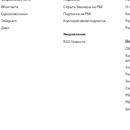
ВКонтакте
Скрыть баннеры на РБК
О 
Одноклассники
Подписка на РБК
Ко
Telegram
Корпоративная подписка
Ре
Дзен
Ра
Уведомления
RSS Новости
Др
Об
Ко
до
Хо
Ре
Зн
Са
РБ
РБ
Шк