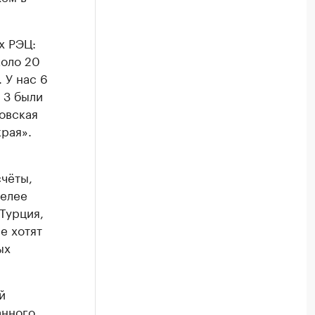
х РЭЦ:
коло 20
 У нас 6
 3 были
довская
рая».
счёты,
желее
 Турция,
е хотят
ых
й
анного