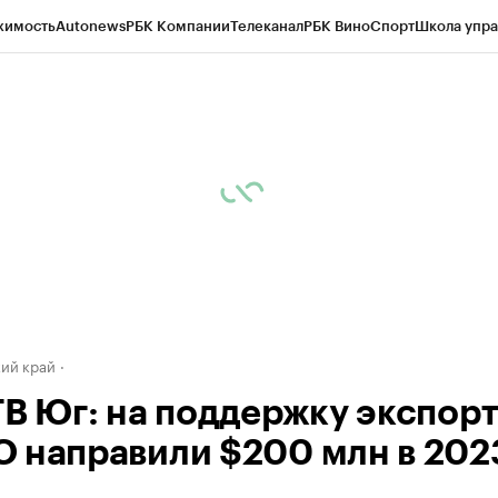
жимость
Autonews
РБК Компании
Телеканал
РБК Вино
Спорт
Школа упра
д
Стиль
Крипто
РБК Бизнес-среда
Дискуссионный клуб
Исследования
К
а контрагентов
Политика
Экономика
Бизнес
Технологии и медиа
Фина
ий край
ТВ Юг: на поддержку экспор
 направили $200 млн в 202