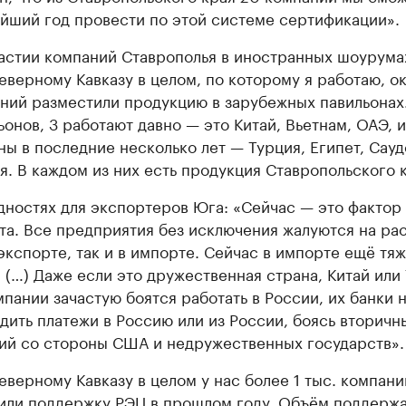
йший год провести по этой системе сертификации».
астии компаний Ставрополья в иностранных шоурума
еверному Кавказу в целом, по которому я работаю, о
ний разместили продукцию в зарубежных павильонах.
ьонов, 3 работают давно — это Китай, Вьетнам, ОАЭ, и
ны в последние несколько лет — Турция, Египет, Сау
я. В каждом из них есть продукция Ставропольского к
дностях для экспортеров Юга: «Сейчас — это фактор
та. Все предприятия без исключения жалуются на ра
 экспорте, так и в импорте. Сейчас в импорте ещё тя
. (…) Даже если это дружественная страна, Китай или
мпании зачастую боятся работать в России, их банки н
дить платежи в Россию или из России, боясь вторичн
ий со стороны США и недружественных государств».
еверному Кавказу в целом у нас более 1 тыс. компани
или поддержку РЭЦ в прошлом году. Объём поддерж