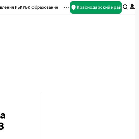
Краснодарский край
вления РБК
РБК Образование
редитные рейтинги
Франшизы
нсы
Рынок наличной валюты
та
3