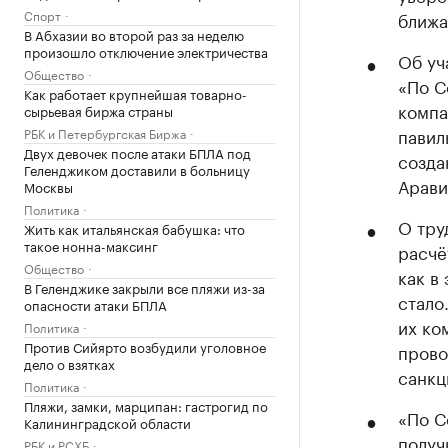
Спорт
ближа
В Абхазии во второй раз за неделю
произошло отключение электричества
Об уч
Общество
«По С
Как работает крупнейшая товарно-
компа
сырьевая биржа страны
павил
РБК и Петербургская Биржа
Двух девочек после атаки БПЛА под
созда
Геленджиком доставили в больницу
Арави
Москвы
Политика
О тру
Жить как итальянская бабушка: что
такое нонна-максинг
расчё
Общество
как в
В Геленджике закрыли все пляжи из-за
стало
опасности атаки БПЛА
их ко
Политика
Против Сийярто возбудили уголовное
прово
дело о взятках
санкц
Политика
Пляжи, замки, марципан: гастрогид по
«По С
Калининградской области
получ
РБК и РСХБ