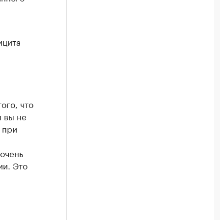
ицита
ого, что
 вы не
 при
 очень
ии. Это