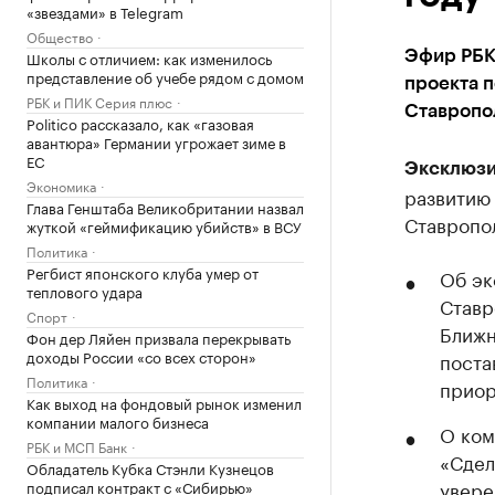
«звездами» в Telegram
Общество
Школы с отличием: как изменилось
Эфир РБК
представление об учебе рядом с домом
проекта п
РБК и ПИК Серия плюс
Ставропол
Politico рассказало, как «газовая
авантюра» Германии угрожает зиме в
ЕС
Эксклюзи
Экономика
развитию 
Глава Генштаба Великобритании назвал
Ставропо
жуткой «геймификацию убийств» в ВСУ
Политика
Регбист японского клуба умер от
Об эк
теплового удара
Ставр
Спорт
Ближн
Фон дер Ляйен призвала перекрывать
доходы России «со всех сторон»
поста
Политика
приор
Как выход на фондовый рынок изменил
компании малого бизнеса
О ком
РБК и МСП Банк
«Сдел
Обладатель Кубка Стэнли Кузнецов
увере
подписал контракт с «Сибирью»