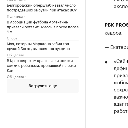
Белгородский оперштаб назвал число
экспо
пострадавших за сутки при атаках ВСУ
Политика
В Ассоциации футбола Аргентины
РБК PROSk
призвали оставить Месси в покое после
ЧМ
кадров.
Спорт
Мяч, которым Марадона забил гол
— Екатери
«рукой Бога», выставят на аукцион
Общество
«Сейч
В Красноярском крае начали поиски
семьи с ребенком, пропавшей на реке
дефиц
Кан
привл
Общество
любом
Загрузить еще
сохра
важно
адапт
работ