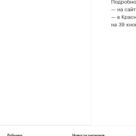
Подробнос
— на сайт
— в Крас
на 39 кно
Рубрики
Новости регионов