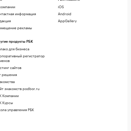
компании
iOS
нтактная информация
Android
дакция
AppGallery
змещение рекламы
угие продукты РБК
лако для бизнеса
рпоративный регистратор
менов
стинг сайтов
г.решения
акомства
йт знакомств podbor.ru
К Компании
К Курсы
ола управления РБК