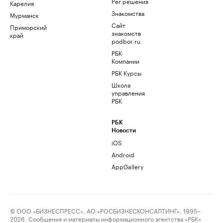
Рег.решения
Карелия
Знакомства
Мурманск
Сайт
Приморский
знакомств
край
podbor.ru
РБК
Компании
РБК Курсы
Школа
управления
РБК
РБК
Новости
iOS
Android
AppGallery
© ООО «БИЗНЕСПРЕСС», АО «РОСБИЗНЕСКОНСАЛТИНГ», 1995–
2026. Сообщения и материалы информационного агентства «РБК»