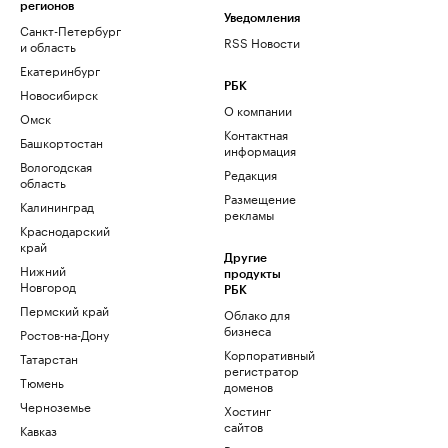
регионов
Уведомления
Санкт-Петербург
RSS Новости
и область
Екатеринбург
РБК
Новосибирск
О компании
Омск
Контактная
Башкортостан
информация
Вологодская
Редакция
область
Размещение
Калининград
рекламы
Краснодарский
край
Другие
Нижний
продукты
Новгород
РБК
Пермский край
Облако для
бизнеса
Ростов-на-Дону
Корпоративный
Татарстан
регистратор
Тюмень
доменов
Черноземье
Хостинг
сайтов
Кавказ