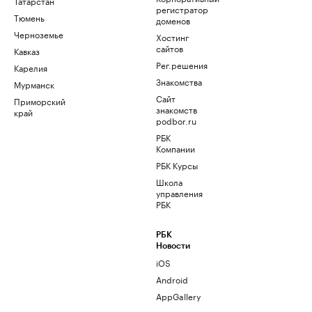
Татарстан
регистратор
Тюмень
доменов
Черноземье
Хостинг
сайтов
Кавказ
Рег.решения
Карелия
Знакомства
Мурманск
Сайт
Приморский
знакомств
край
podbor.ru
РБК
Компании
РБК Курсы
Школа
управления
РБК
РБК
Новости
iOS
Android
AppGallery