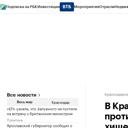
Подписка на РБК
Инвестиции
Мероприятия
Отрасли
Недви
РБК Курсы
РБК Life
Тренды
Визионеры
Национальные проекты
Горо
Газета
Спецпроекты СПб
Конференции СПб
Спецпроекты
Проверк
Краснодарск
Все новости
Краснодар
Весь мир
В Кр
«ЕП» узнала, что Залужного не пустили
на встречу с британским министром
прот
Политика
Ярославский губернатор сообщил о
хище