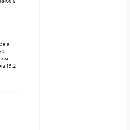
енное в
ре в
ка-
ром
ла 18,2