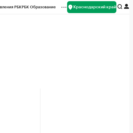
Краснодарский край
вления РБК
РБК Образование
редитные рейтинги
Франшизы
нсы
Рынок наличной валюты