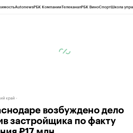
жимость
Autonews
РБК Компании
Телеканал
РБК Вино
Спорт
Школа упра
д
Стиль
Крипто
РБК Бизнес-среда
Дискуссионный клуб
Исследования
К
а контрагентов
Политика
Экономика
Бизнес
Технологии и медиа
Фина
ий край
аснодаре возбуждено дело
ив застройщика по факту
ния ₽17 млн