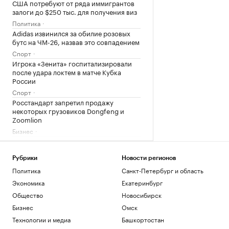
США потребуют от ряда иммигрантов
залоги до $250 тыс. для получения виз
Политика
Adidas извинился за обилие розовых
бутс на ЧМ-26, назвав это совпадением
Спорт
Игрока «Зенита» госпитализировали
после удара локтем в матче Кубка
России
Спорт
Росстандарт запретил продажу
некоторых грузовиков Dongfeng и
Zoomlion
Бизнес
Затраты на строительство ТЭС для
БАМа и Сухого Лога выросли на треть
Рубрики
Новости регионов
Бизнес
Политика
Санкт-Петербург и область
Загрузить еще
Экономика
Екатеринбург
Общество
Новосибирск
Бизнес
Омск
Технологии и медиа
Башкортостан