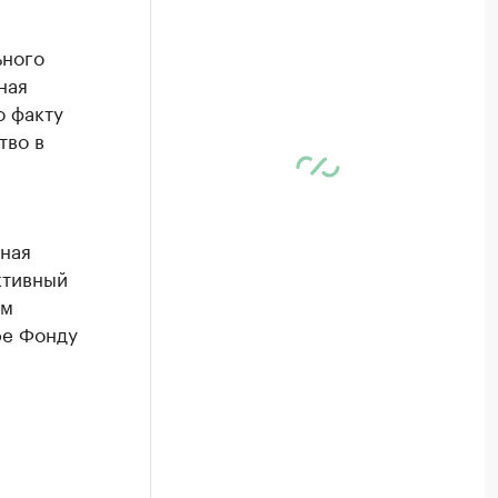
ьного
ная
о факту
тво в
ная
ктивный
ем
ре Фонду