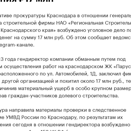
ативе прокуратуры Краснодара в отношении генерал
а строительной фирмы НАО «Региональная Строитель
 Краснодарского края» возбуждено уголовное дело п
енег на сумму 17 млн руб. Об этом сообщает ведомс
egram-канале.
23 года гендиректор компании обманным путем под
м осуществления работ на краснодарском ЖК «Парус
расположенного по ул. Автомобилей, 1Д, заключил фи
 другой организацией и похитил около 17 млн руб., т
ичинив материальный ущерб в особо крупном разме
ав граждан-участников долевого строительства.
ура направила материалы проверки в следственное
е УМВД России по Краснодару, по результатам их
ения сегодня в отношении гендиректора возбуждено