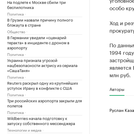
уголовное
На подлете к Москве сбили три
особо кр
беспилотника
Политика
В Грузии назвали причину полного
Ход и рез
блэкаута в стране
прокурату
Общество
В Германии увидели «сценарий
теракта» в инциденте с дроном в
По данны
аэропорту
1994 году
Политика
застройщ
Украина признала угрозой
нацбезопасности актрису из сериала
является 
«СашаТаня»
млн руб.
Политика
Reuters раскрыл одну из крупнейших
уступок Ирану в конфликте с США
Авторы
Политика
Три российских аэропорта закрыли для
полетов
Руслан Каза
Политика
Wildberries начала подготовку к
запуску собственного мессенджера
Технологии и медиа