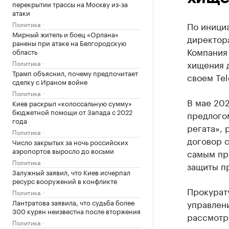
перекрытии трассы на Москву из-за
атаки
Политика
По иници
Мирный житель и боец «Орлана»
директор
ранены при атаке на Белгородскую
Компания
область
хищения д
Политика
Трамп объяснил, почему предпочитает
своем Tel
сделку с Ираном войне
Политика
В мае 20
Киев раскрыл «колоссальную сумму»
бюджетной помощи от Запада с 2022
предлого
года
регата», 
Политика
договор с
Число закрытых за ночь российских
аэропортов выросло до восьми
самым пр
Политика
защиты пр
Залужный заявил, что Киев исчерпал
ресурс вооружений в конфликте
Прокурат
Политика
Лантратова заявила, что судьба более
управлени
300 курян неизвестна после вторжения
рассмотр
Политика