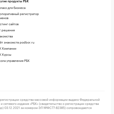
угие продукты РБК
лако для бизнеса
рпоративный регистратор
менов
стинг сайтов
г.решения
акомства
йт знакомств podbor.ru
К Компании
К Курсы
ола управления РБК
регистрации средства массовой информации выдано Федеральной
и сетевого издания «РБК» (свидетельство о регистрации средства
ор) 03.12.2021 за номером ЭЛ №ФС77-82385) сопровождаются