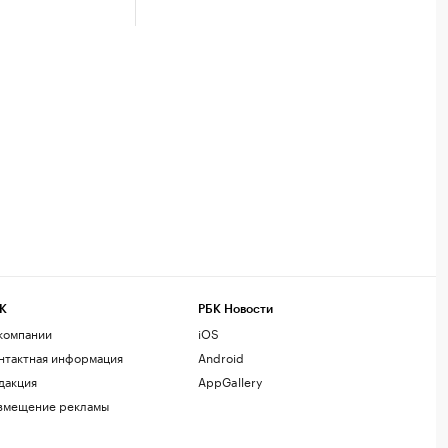
К
РБК Новости
компании
iOS
нтактная информация
Android
дакция
AppGallery
змещение рекламы