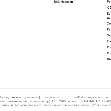
RSS Новости
Др
Об
Ко
до
Хо
Ре
Зн
Са
РБ
РБ
Шк
ения и материалы информационного агентства «РБК» (свидетельство о 
овых коммуникаций (Роскомнадзор) 09.12.2015 за номером ИА №ФС77-63848) 
 связи, информационных технологий и массовых коммуникаций (Роскомнадз