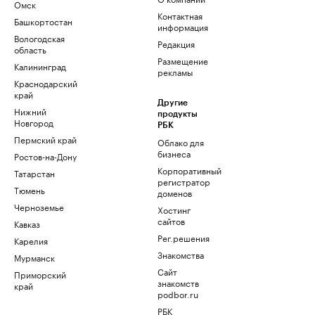
Омск
Контактная
Башкортостан
информация
Вологодская
Редакция
область
Размещение
Калининград
рекламы
Краснодарский
край
Другие
Нижний
продукты
Новгород
РБК
Пермский край
Облако для
бизнеса
Ростов-на-Дону
Корпоративный
Татарстан
регистратор
Тюмень
доменов
Черноземье
Хостинг
сайтов
Кавказ
Рег.решения
Карелия
Знакомства
Мурманск
Сайт
Приморский
знакомств
край
podbor.ru
РБК