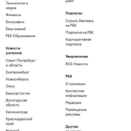
Дзен
Технологии и
медиа
Финансы
Подписки
Скрыть баннеры
Биографии
на РБК
База знаний
Подписка на РБК
РБК Образование
Корпоративная
подписка
Новости
регионов
Уведомления
Санкт-Петербург
RSS Новости
и область
Екатеринбург
РБК
Новосибирск
О компании
Омск
Контактная
Башкортостан
информация
Вологодская
Редакция
область
Размещение
Калининград
рекламы
Краснодарский
край
Другие
Нижний