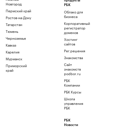
продукты
Новгород
РБК
Пермский край
Облако для
бизнеса
Ростов-на-Дону
Корпоративный
Татарстан
регистратор
Тюмень
доменов
Черноземье
Хостинг
сайтов
Кавказ
Рег.решения
Карелия
Знакомства
Мурманск
Сайт
Приморский
знакомств
край
podbor.ru
РБК
Компании
РБК Курсы
Школа
управления
РБК
РБК
Новости