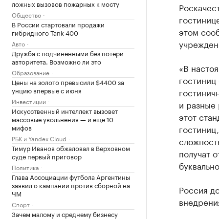
ложных вызовов пожарных к мосту
Роскачест
Общество
гостинице
В России стартовали продажи
этом соо
гибридного Tank 400
учрежден
Авто
Дружба с подчиненными без потери
авторитета. Возможно ли это
«В насто
Образование
гостиниц 
Цены на золото превысили $4400 за
унцию впервые с июня
гостинич
Инвестиции
и разные 
Искусственный интеллект вызовет
этот стан
массовые увольнения — и еще 10
мифов
гостиниц,
РБК и Yandex Cloud
сложност
Тимур Иванов обжаловал в Верховном
получат о
суде первый приговор
буквально
Политика
Глава Ассоциации футбола Аргентины
заявил о кампании против сборной на
Россия до
ЧМ
внедрения
Спорт
Зачем малому и среднему бизнесу