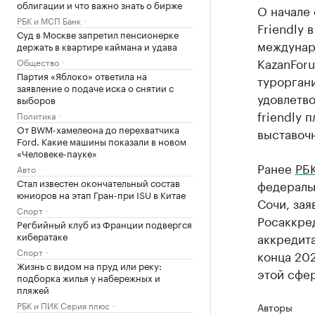
облигации и что важно знать о бирже
О начале 
РБК и МСП Банк
Friendly 
Суд в Москве запретил пенсионерке
междунар
держать в квартире каймана и удава
KazanForu
Общество
Партия «Яблоко» ответила на
туроргани
заявление о подаче иска о снятии с
удовлетво
выборов
friendly 
Политика
От BWM-хамелеона до перехватчика
выставоч
Ford. Какие машины показали в новом
«Человеке-пауке»
Ранее
РБ
Авто
Стал известен окончательный состав
федераль
юниоров на этап Гран-при ISU в Китае
Сочи, зая
Спорт
Росаккред
Регбийный клуб из Франции подвергся
кибератаке
аккредита
Спорт
конца 202
Жизнь с видом на пруд или реку:
этой сфе
подборка жилья у набережных и
пляжей
РБК и ПИК Серия плюс
Авторы