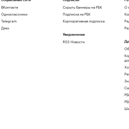
Социальные сети
Подписки
РБ
ВКонтакте
Скрыть баннеры на РБК
О 
Одноклассники
Подписка на РБК
Ко
Telegram
Корпоративная подписка
Ре
Дзен
Ра
Уведомления
RSS Новости
Др
Об
Ко
до
Хо
Ре
Зн
Са
РБ
РБ
Шк