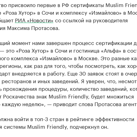
во присвоило первые в РФ сертификаты Muslim Frien
 «Роза Хутор» в Сочи и комплексу «Измайлово» в Мо
бщает
РИА «Новости»
со ссылкой на руководителя
ия Максима Протасова.
ящий момент нами завершен процесс сертификации д
— это «Роза Хутор» в Сочи и гостиница «Альфа» в сос
ного комплекса «Измайлово» в Москве. Это разные к
регионы, как раз для того, чтобы посмотреть, как хо
дарт внедряется в работу. Еще 30 заявок стоят в оче
 ресторанов и иных заведений. Я уверен, что, несмот
ь прохождения процедуры, количество заведений, ко
т Роскачества знак Muslim Friendly, будет множиться
 каждую неделю», — приводит слова Протасова агент
лжна войти в топ-3 стран в рейтинге эффективности
 системы Muslim Friendly, подчеркнул он.