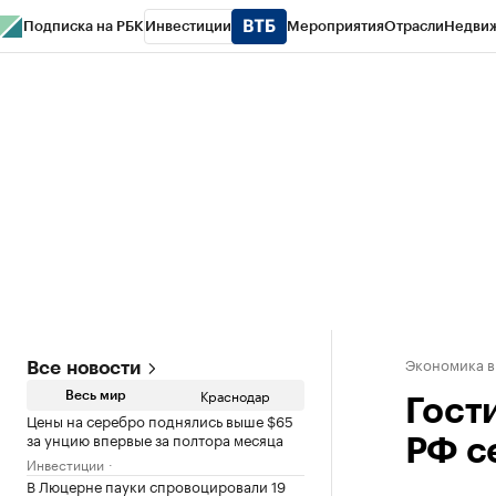
Подписка на РБК
Инвестиции
Мероприятия
Отрасли
Недви
РБК Курсы
РБК Life
Тренды
Визионеры
Национальные проекты
Горо
Газета
Спецпроекты СПб
Конференции СПб
Спецпроекты
Проверк
Экономика в
Все новости
Краснодар
Весь мир
Гост
Цены на серебро поднялись выше $65
за унцию впервые за полтора месяца
РФ с
Инвестиции
В Люцерне пауки спровоцировали 19