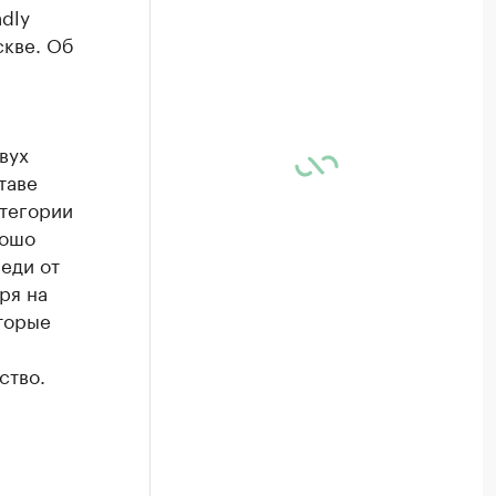
dly
скве. Об
вух
таве
атегории
рошо
реди от
ря на
торые
ство.