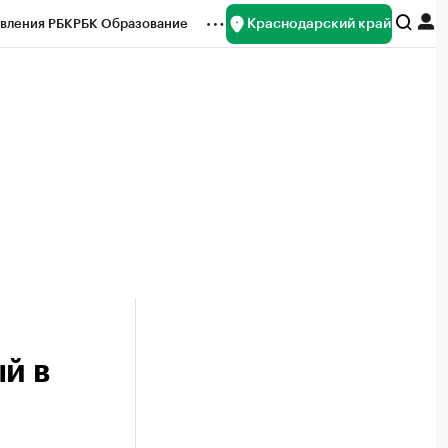
Краснодарский край
вления РБК
РБК Образование
редитные рейтинги
Франшизы
нсы
Рынок наличной валюты
й в