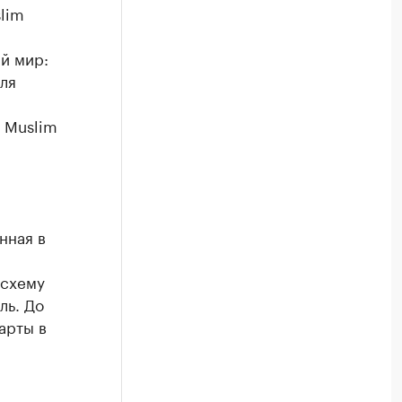
lim
й мир:
ля
у Muslim
нная в
 схему
ль. До
арты в