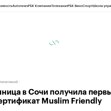
жимость
Autonews
РБК Компании
Телеканал
РБК Вино
Спорт
Школа упра
д
Стиль
Крипто
РБК Бизнес-среда
Дискуссионный клуб
Исследования
К
а контрагентов
Политика
Экономика
Бизнес
Технологии и медиа
Фина
печатлений
иница в Сочи получила первы
ертификат Muslim Friendly