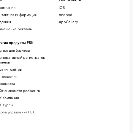
К
РБК Новости
компании
iOS
нтактная информация
Android
дакция
AppGallery
змещение рекламы
угие продукты РБК
лако для бизнеса
рпоративный регистратор
менов
стинг сайтов
г.решения
акомства
йт знакомств podbor.ru
К Компании
К Курсы
ола управления РБК