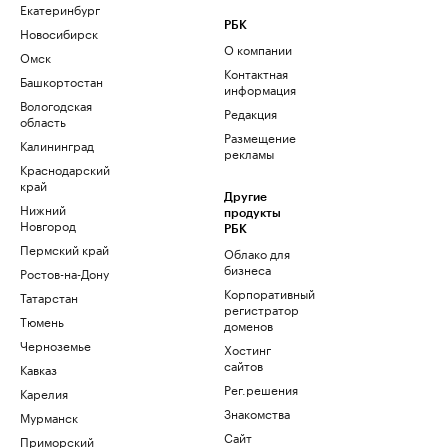
Екатеринбург
РБК
Новосибирск
О компании
Омск
Контактная
Башкортостан
информация
Вологодская
Редакция
область
Размещение
Калининград
рекламы
Краснодарский
край
Другие
Нижний
продукты
Новгород
РБК
Пермский край
Облако для
бизнеса
Ростов-на-Дону
Корпоративный
Татарстан
регистратор
Тюмень
доменов
Черноземье
Хостинг
сайтов
Кавказ
Рег.решения
Карелия
Знакомства
Мурманск
Сайт
Приморский