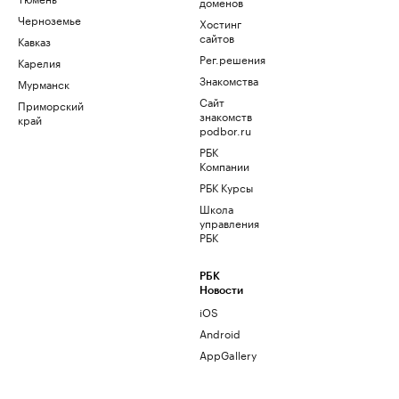
доменов
Черноземье
Хостинг
сайтов
Кавказ
Рег.решения
Карелия
Знакомства
Мурманск
Сайт
Приморский
знакомств
край
podbor.ru
РБК
Компании
РБК Курсы
Школа
управления
РБК
РБК
Новости
iOS
Android
AppGallery