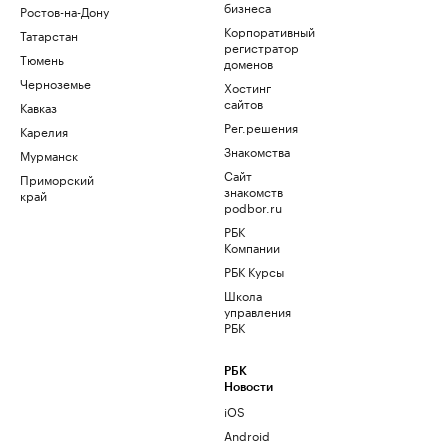
бизнеса
Ростов-на-Дону
Корпоративный
Татарстан
регистратор
Тюмень
доменов
Черноземье
Хостинг
сайтов
Кавказ
Рег.решения
Карелия
Знакомства
Мурманск
Сайт
Приморский
знакомств
край
podbor.ru
РБК
Компании
РБК Курсы
Школа
управления
РБК
РБК
Новости
iOS
Android