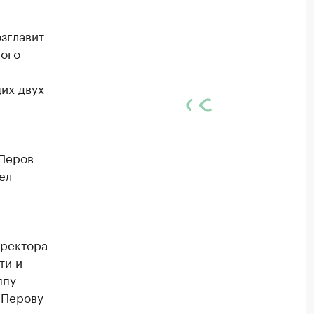
зглавит
ного
их двух
 Перов
ел
иректора
ти и
ппу
 Перову