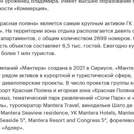
 он уроженец Владимира. Имеет высшее образование 
ности «Коммерция».
Красная поляна» является самым крупным активом ГК
. На территории зоны отдыха располагается девять 
 апартаментов, с общим количеством 2899 номеров.
ть объектов составляет 6,5 тыс. гостей. Ежегодно к
более 1 млн туристов.
мпаний «Мантера» создана в 2021 в Сириусе. «Манте
 рядом активов в курортной и туристической сфере,
т девелоперские проекты. В число проектов группы 
рорт Красная Поляна и игорная зона «Красная Поляна
хыз, тематический парк развлечений «Сочи Парк» и 
ь», туроператор Mantera Travel, винодельня Шато де
Mantera Seaview residence, УК Mantera Hotels, Mante
easide 5*, Mantera Resort and Congress 5*, форелево
 «Адлер».