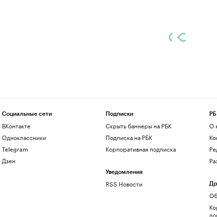
Социальные сети
Подписки
РБ
ВКонтакте
Скрыть баннеры на РБК
О 
Одноклассники
Подписка на РБК
Ко
Telegram
Корпоративная подписка
Ре
Дзен
Ра
Уведомления
RSS Новости
Др
Об
Ко
до