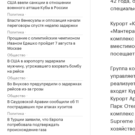
42 года,
США ввели санкции в отношении
специаль
военного атташе Кубы в России
Политика
Власти Венесуэлы и оппозиция начали
Курорт «
переговоры спустя неделю задержки
«Мантера»
Политика
комплекс
Прощание с олимпийским чемпионом
Иваном Едешко пройдет 7 августа в
вместимос
Москве
посещает 
Общество
В США в аэропорту задержали
мужчину, угрожавшего взорвать бомбу
Группа ко
на рейсе
управляет
Общество
реализуе
Во Внуково предупредили о задержках
рейсов из-за грозы
входят Ку
Общество
Курорт Ар
В Саудовской Аравии сообщили об 11
Парк Отел
пострадавших при атаках хуситов
комплекс 
Политика
В Турции заявили, что Европа
Supreme S
потребовала подтверждать
хозяйство
происхождение газа