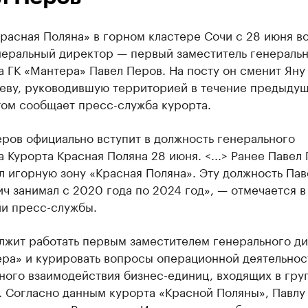
расная Поляна» в горном кластере Сочи с 28 июня во
неральный директор — первый заместитель генераль
 ГК «Мантера» Павел Перов. На посту он сменит Яну
еву, руководившую территорией в течение предыдущ
том сообщает пресс-служба курорта.
ров официально вступит в должность генерального
 Курорта Красная Поляна 28 июня. <...> Ранее Павел
л игорную зону «Красная Поляна». Эту должность Пав
ч занимал с 2020 года по 2024 год», — отмечается в
и пресс-службы.
лжит работать первым заместителем генерального д
ера» и курировать вопросы операционной деятельнос
ного взаимодействия бизнес-единиц, входящих в гру
. Согласно данным курорта «Красной Поляны», Павлу