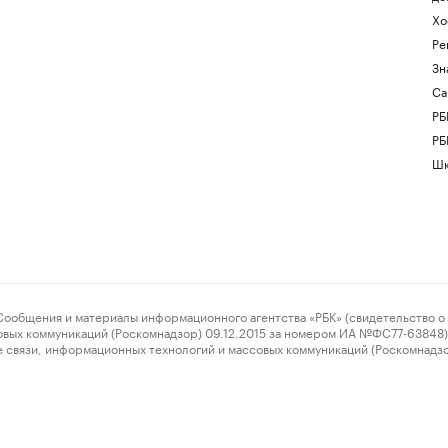
Хо
Ре
Зн
Са
РБ
РБ
Шк
ения и материалы информационного агентства «РБК» (свидетельство о 
овых коммуникаций (Роскомнадзор) 09.12.2015 за номером ИА №ФС77-63848) 
 связи, информационных технологий и массовых коммуникаций (Роскомнадз