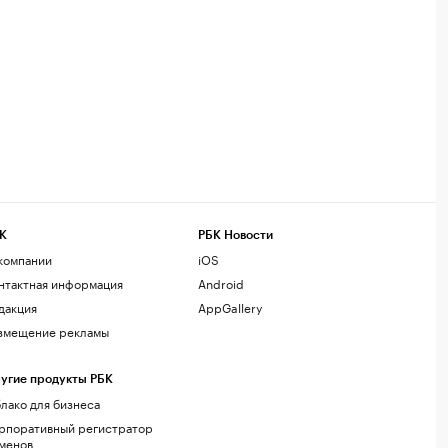
К
РБК Новости
компании
iOS
нтактная информация
Android
дакция
AppGallery
змещение рекламы
угие продукты РБК
лако для бизнеса
рпоративный регистратор
менов