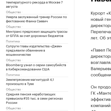
температурного рекорда в Москве 7
августа
Общество
Курорт «К
Умерла заслуженный тренер России по
новый ге
фехтованию Фаина Саевич
директора
Общество
Перепеча
Минтранс предложил защищать трассы
от БПЛА за счет дорожных бюджетов
лет. Об э
Политика
Супруге главы издательства «Джем»
«Павел Пе
предъявили обвинение в
мошенничестве
директора
Общество
возглавля
Bloomberg узнал о серии самоубийств
Валерьеви
в Киберкомандовании США
сообщени
Политика
Землетрясение магнитудой 4,1
произошло в Туве
Он продо
Общество
ГК «Мант
Средняя пенсия неработающих
превысила ₽35 тыс. в семи регионах
эффектив
России
компаний
Общество