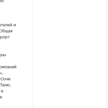
по
отелей и
 Общая
урорт
ра»
компаний
»,
«Сочи
 Талю,
ra
е