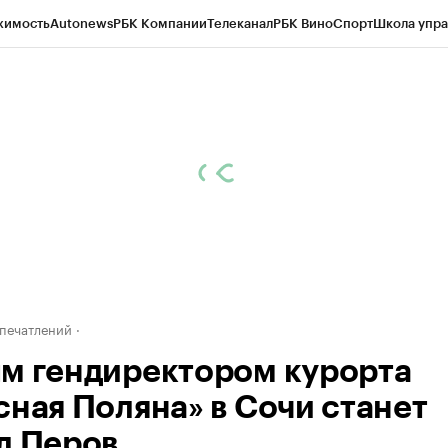
жимость
Autonews
РБК Компании
Телеканал
РБК Вино
Спорт
Школа упра
д
Стиль
Крипто
РБК Бизнес-среда
Дискуссионный клуб
Исследования
К
а контрагентов
Политика
Экономика
Бизнес
Технологии и медиа
Фина
печатлений
м гендиректором курорта
сная Поляна» в Сочи станет
л Перов