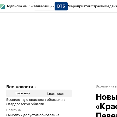
Подписка на РБК
Инвестиции
Мероприятия
Отрасли
Недви
РБК Курсы
РБК Life
Тренды
Визионеры
Национальные проекты
Горо
Газета
Спецпроекты СПб
Конференции СПб
Спецпроекты
Проверк
Экономика в
Все новости
Краснодар
Весь мир
Новы
Беспилотную опасность объявили в
Свердловской области
«Кра
Политика
Синоптик допустил обновление
Паве