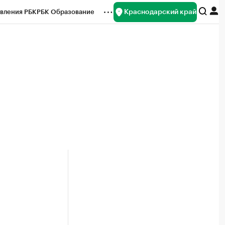
Краснодарский край
вления РБК
РБК Образование
редитные рейтинги
Франшизы
нсы
Рынок наличной валюты