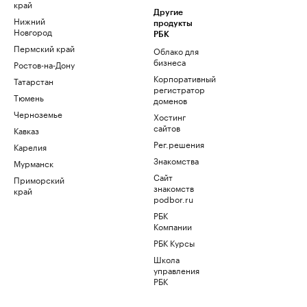
край
Другие
Нижний
продукты
Новгород
РБК
Пермский край
Облако для
бизнеса
Ростов-на-Дону
Корпоративный
Татарстан
регистратор
Тюмень
доменов
Черноземье
Хостинг
сайтов
Кавказ
Рег.решения
Карелия
Знакомства
Мурманск
Сайт
Приморский
знакомств
край
podbor.ru
РБК
Компании
РБК Курсы
Школа
управления
РБК