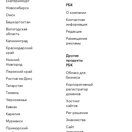
Екатеринбург
РБК
Новосибирск
О компании
Омск
Контактная
Башкортостан
информация
Вологодская
Редакция
область
Размещение
Калининград
рекламы
Краснодарский
край
Другие
Нижний
продукты
Новгород
РБК
Пермский край
Облако для
бизнеса
Ростов-на-Дону
Корпоративный
Татарстан
регистратор
Тюмень
доменов
Черноземье
Хостинг
сайтов
Кавказ
Рег.решения
Карелия
Знакомства
Мурманск
Сайт
Приморский
знакомств