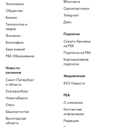
ВКонтакте
Экономика
Одноклассники
Общество
Telegram
Бизнес
Дзен
Технологии и
медиа
Финансы
Подписки
Скрыть баннеры
Биографии
на РБК
База знаний
Подписка на РБК
РБК Образование
Корпоративная
подписка
Новости
регионов
Уведомления
Санкт-Петербург
RSS Новости
и область
Екатеринбург
РБК
Новосибирск
О компании
Омск
Контактная
Башкортостан
информация
Вологодская
Редакция
область
Размещение