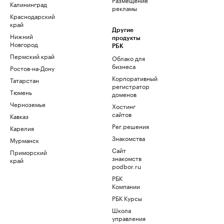
Калининград
рекламы
Краснодарский
край
Другие
Нижний
продукты
Новгород
РБК
Пермский край
Облако для
бизнеса
Ростов-на-Дону
Корпоративный
Татарстан
регистратор
Тюмень
доменов
Черноземье
Хостинг
сайтов
Кавказ
Рег.решения
Карелия
Знакомства
Мурманск
Сайт
Приморский
знакомств
край
podbor.ru
РБК
Компании
РБК Курсы
Школа
управления