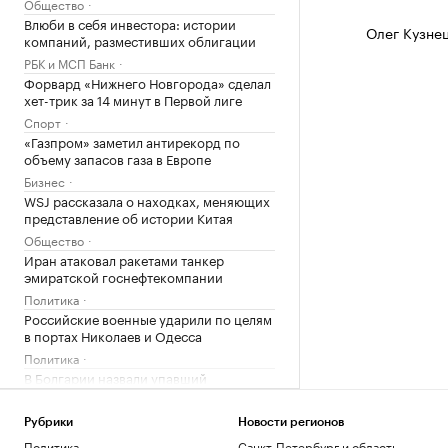
Общество
Влюби в себя инвестора: истории
Олег Кузне
компаний, разместивших облигации
РБК и МСП Банк
Форвард «Нижнего Новгорода» сделал
хет-трик за 14 минут в Первой лиге
Спорт
«Газпром» заметил антирекорд по
объему запасов газа в Европе
Бизнес
WSJ рассказала о находках, меняющих
представление об истории Китая
Общество
Иран атаковал ракетами танкер
эмиратской госнефтекомпании
Политика
Российские военные ударили по целям
в портах Николаев и Одесса
Политика
В Болгарии назвали упавший
беспилотник украинским
Политика
Рубрики
Новости регионов
Что нового построят на Ходынском
Политика
Санкт-Петербург и область