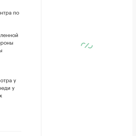
нтра по
вленной
ороны
ы
отра у
реди у
х