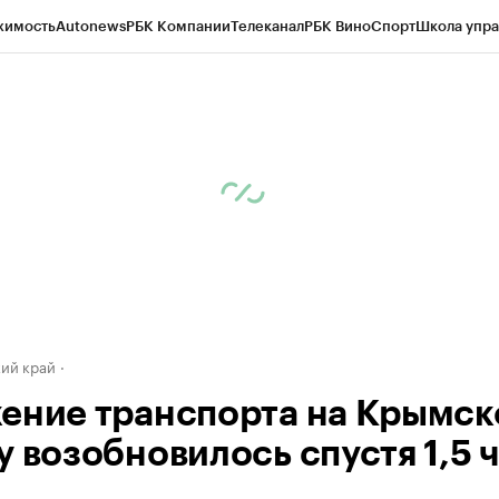
жимость
Autonews
РБК Компании
Телеканал
РБК Вино
Спорт
Школа упра
д
Стиль
Крипто
РБК Бизнес-среда
Дискуссионный клуб
Исследования
К
а контрагентов
Политика
Экономика
Бизнес
Технологии и медиа
Фина
ий край
ение транспорта на Крымс
у возобновилось спустя 1,5 