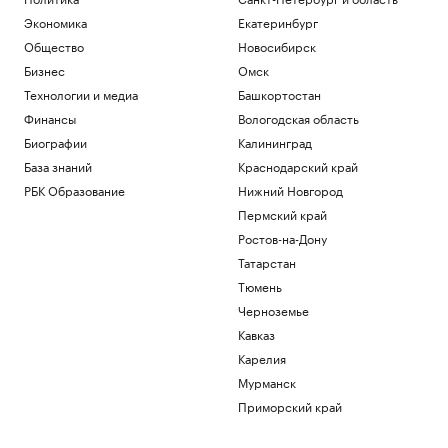
поле
Экономика
Екатеринбург
РБК и Stone
Общество
Новосибирск
Гастрогиды по России: от аутентичных
ферм и ресторанов до отелей
Бизнес
Омск
РБК и РСХБ
Технологии и медиа
Башкортостан
«Балтика» обыграла «Крылья Советов»
Финансы
Вологодская область
в матче РПЛ
Биографии
Калининград
Спорт
Евросоюз нарастил импорт
База знаний
Краснодарский край
российского СПГ
РБК Образование
Нижний Новгород
Экономика
Пермский край
Вучич пообещал сделать все для
Ростов-на-Дону
помощи Украине на «европейском
пути»
Татарстан
Политика
Тюмень
Черноземье
Загрузить еще
Кавказ
Карелия
Мурманск
Приморский край