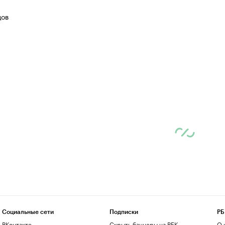
цов
Социальные сети
Подписки
РБ
ВКонтакте
Скрыть баннеры на РБК
О 