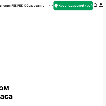
Краснодарский край
вления РБК
РБК Образование
редитные рейтинги
Франшизы
нсы
Рынок наличной валюты
ком
часа