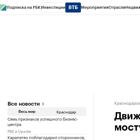
Подписка на РБК
Инвестиции
Мероприятия
Отрасли
Недви
РБК Курсы
РБК Life
Тренды
Визионеры
Национальные проекты
Горо
Газета
Спецпроекты СПб
Конференции СПб
Спецпроекты
Проверк
Краснодарск
Все новости
Краснодар
Весь мир
Движ
Семь признаков успешного бизнес-
центра
мост
РБК и Upside
Карапетян поблагодарил сторонников,