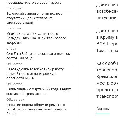
посещавших его во время ареста
Движение
Политика
возобнов
Зеленский заявил о почти полном
ситуации 
отсутствии целых тепловых
электростанций
Политика
Движение
Мельникова заявила, что после
в Крыму 
невыдачи визы на ЧЕ ей жаль своего
здоровья
ВСУ. Пере
Спорт
Тамани н
Сын Джо Байдена рассказал о тяжелом
состоянии отца
Как сооб
Общество
транспорт
В Геленджике возобновили работу
пляжей после отмены режима
Крымского
опасности БПЛА
моста со
Общество
средств,
В Финляндии с марта 2027 года введут
экзамен на гражданство
транспор
Общество
В Италии нашли обломки римского
Авторы
корабля с сотнями античных амфор.
Видео