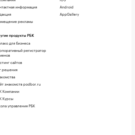
нтактная информация
Android
дакция
AppGallery
змещение рекламы
угие продукты РБК
лако для бизнеса
рпоративный регистратор
менов
стинг сайтов
г.решения
акомства
йт знакомств podbor.ru
К Компании
К Курсы
ола управления РБК