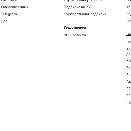
Одноклассники
Подписка на РБК
Ко
Telegram
Корпоративная подписка
Ре
Дзен
Ра
Уведомления
RSS Новости
Др
Об
Ко
до
Хо
Ре
Зн
Са
РБ
РБ
Шк