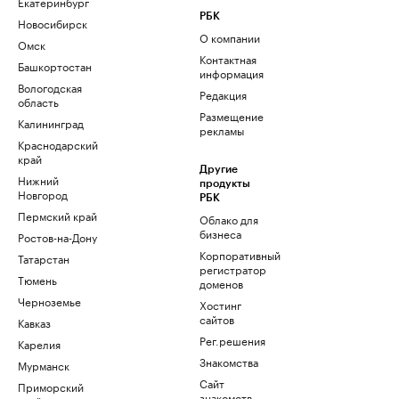
Екатеринбург
РБК
Новосибирск
О компании
Омск
Контактная
Башкортостан
информация
Вологодская
Редакция
область
Размещение
Калининград
рекламы
Краснодарский
край
Другие
Нижний
продукты
Новгород
РБК
Пермский край
Облако для
бизнеса
Ростов-на-Дону
Корпоративный
Татарстан
регистратор
Тюмень
доменов
Черноземье
Хостинг
сайтов
Кавказ
Рег.решения
Карелия
Знакомства
Мурманск
Сайт
Приморский
знакомств