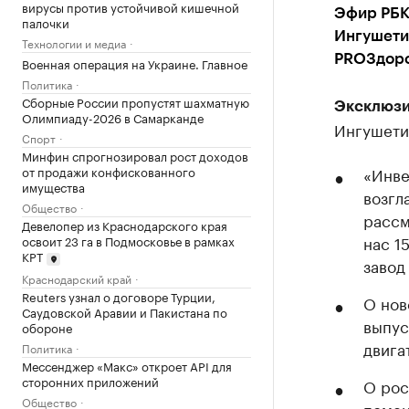
вирусы против устойчивой кишечной
Эфир РБК
палочки
Ингушети
Технологии и медиа
PROЗдор
Военная операция на Украине. Главное
Политика
Сборные России пропустят шахматную
Эксклюзи
Олимпиаду-2026 в Самарканде
Ингушети
Спорт
Минфин спрогнозировал рост доходов
от продажи конфискованного
«Инве
имущества
возгл
Общество
рассм
Девелопер из Краснодарского края
нас 1
освоит 23 га в Подмосковье в рамках
КРТ
завод
Краснодарский край
Reuters узнал о договоре Турции,
О нов
Саудовской Аравии и Пакистана по
выпус
обороне
двига
Политика
Мессенджер «Макс» откроет API для
сторонних приложений
О рос
Общество
помен