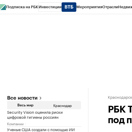
Подписка на РБК
Инвестиции
Мероприятия
Отрасли
Недви
РБК Курсы
РБК Life
Тренды
Визионеры
Национальные проекты
Горо
Газета
Спецпроекты СПб
Конференции СПб
Спецпроекты
Проверк
Краснодарск
Все новости
Краснодар
Весь мир
РБК 
Security Vision оценила риски
цифровой гигиены россиян
под 
Компании
Ученые США создали с помощью ИИ