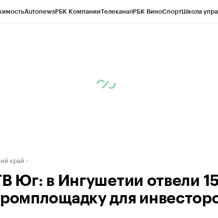
жимость
Autonews
РБК Компании
Телеканал
РБК Вино
Спорт
Школа упра
д
Стиль
Крипто
РБК Бизнес-среда
Дискуссионный клуб
Исследования
К
а контрагентов
Политика
Экономика
Бизнес
Технологии и медиа
Фина
ий край
ТВ Юг: в Ингушетии отвели 15
промплощадку для инвестор