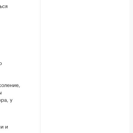
ься
о
коление,
ы
ра, у
и и