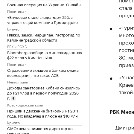
Военная операция на Украине. Онлайн
стала
Политика
предп
«Внуково» стало владельцем 25% в
управляющей компании Домодедово
«Тури
Бизнес
много
Пляжи, замки, марципан: гастрогид по
Калининградской области
прохо
РБК и РСХБ
гости
Bloomberg сообщило о «неожиданных»
30, м
$22 млрд у Ким Чен Ына
приез
Политика
Страхование вкладов в банках: сумма
возмещения, что такое АСВ
«У на
Инвестиции
Краев
Доходы санаториев Кубани снизились
такой
до ₽21 млрд в первом полугодии 2026
г.
Краснодарский край
Пришли в движение биткоины из 2011
РБК Мнен
года. Их владелец в плюсе на $10 млн
Крипто
— Дмитри
CMO: чем занимается директор по
маркетингу