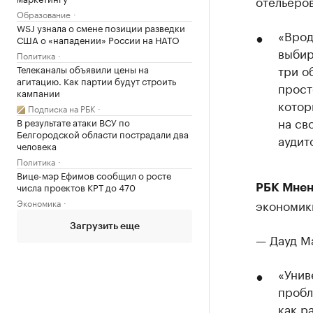
отельеро
Образование
WSJ узнала о смене позиции разведки
«Врод
США о «нападении» России на НАТО
выбир
Политика
три о
Телеканалы объявили цены на
агитацию. Как партии будут строить
прост
кампании
котор
Подписка на РБК
на св
В результате атаки ВСУ по
Белгородской области пострадали два
аудит
человека
Политика
Вице-мэр Ефимов сообщил о росте
числа проектов КРТ до 470
РБК Мнен
экономик
Экономика
Загрузить еще
— Дауд М
«Унив
пробл
как р