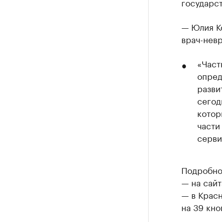
государс
— Юлия К
врач-нев
«Част
опред
разви
сегод
котор
части
серви
Подробнос
— на сайт
— в Крас
на 39 кно