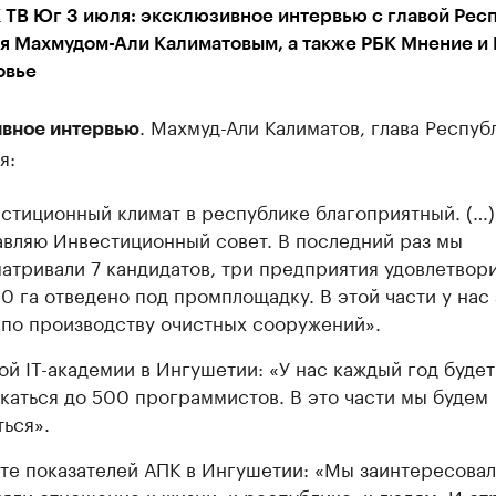
 ТВ Юг 3 июля: эксклюзивное интервью с главой Рес
я Махмудом-Али Калиматовым, а также РБК Мнение и
овье
. Махмуд-Али Калиматов, глава Респуб
вное интервью
я:
стиционный климат в республике благоприятный. (…)
авляю Инвестиционный совет. В последний раз мы
атривали 7 кандидатов, три предприятия удовлетвори
50 га отведено под промплощадку. В этой части у нас
 по производству очистных сооружений».
ой IT-академии в Ингушетии: «У нас каждый год будет
каться до 500 программистов. В это части мы будем
ться».
те показателей АПК в Ингушетии: «Мы заинтересовал
яли отношение к жизни, к республике, к людям. И от