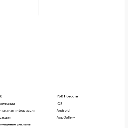
К
РБК Новости
компании
iOS
нтактная информация
Android
дакция
AppGallery
змещение рекламы