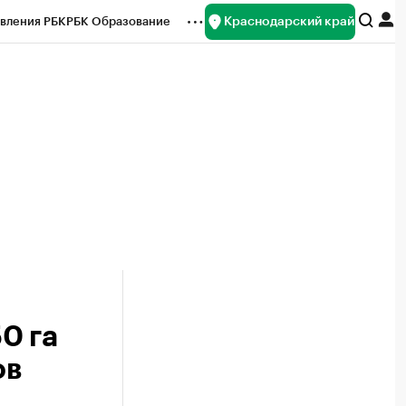
Краснодарский край
вления РБК
РБК Образование
редитные рейтинги
Франшизы
нсы
Рынок наличной валюты
0 га
ов