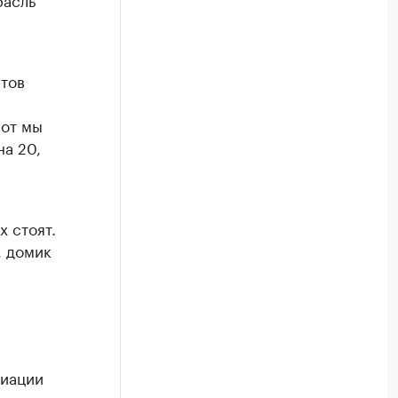
стов
Вот мы
на 20,
х стоят.
, домик
циации