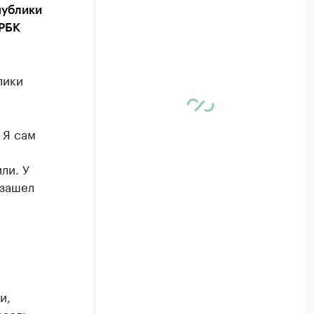
публики
 РБК
лики
 Я сам
ли. У
 зашел
и,
расль