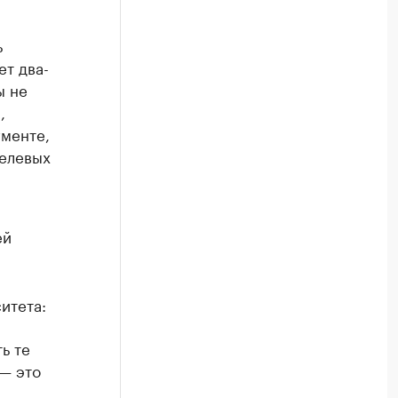
ь
ет два-
ы не
,
гменте,
целевых
ей
итета:
ь те
 — это