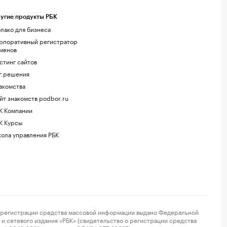
угие продукты РБК
лако для бизнеса
рпоративный регистратор
менов
стинг сайтов
г.решения
акомства
йт знакомств podbor.ru
К Компании
К Курсы
ола управления РБК
регистрации средства массовой информации выдано Федеральной
и сетевого издания «РБК» (свидетельство о регистрации средства