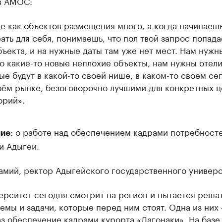
в АМОС:
е как объектов размещения много, а когда начинаеш
ать для себя, понимаешь, что пол твой запрос попада
бъекта, и на нужные даты там уже нет мест. Нам нужн
о какие-то новые неплохие объекты, нам нужны отели
ые будут в какой-то своей нише, в каком-то своем се
оём рынке, безоговорочно лучшими для конкретных 
орий».
: о работе над обеспечением кадрами потребност
ие
и Адыгеи.
амий, ректор Адыгейского государственного универс
ерситет сегодня смотрит на регион и пытается решат
емы и задачи, которые перед ним стоят. Одна из них
аз обеспечение кадрами курорта «Лагонаки». На базе