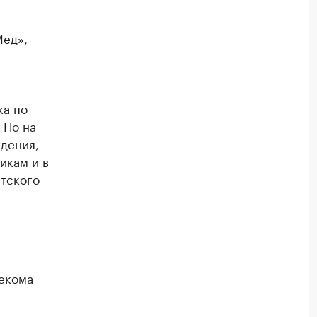
Мед»,
ка по
 Но на
дения,
икам и в
нтского
екома