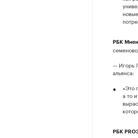
униве
новые
потре
РБК Мнен
семеново
— Игорь 
альянса:
«Это 
а то 
вырас
котор
РБК PRO