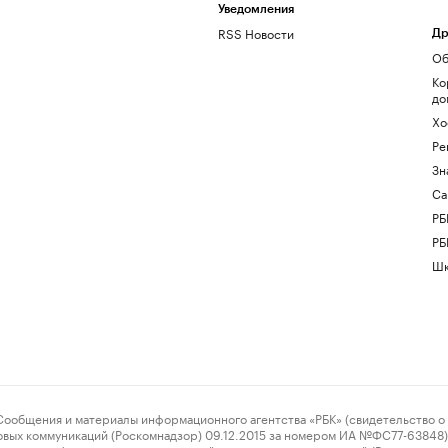
Уведомления
RSS Новости
Др
Об
Ко
до
Хо
Ре
Зн
Са
РБ
РБ
Шк
ения и материалы информационного агентства «РБК» (свидетельство о 
овых коммуникаций (Роскомнадзор) 09.12.2015 за номером ИА №ФС77-63848) 