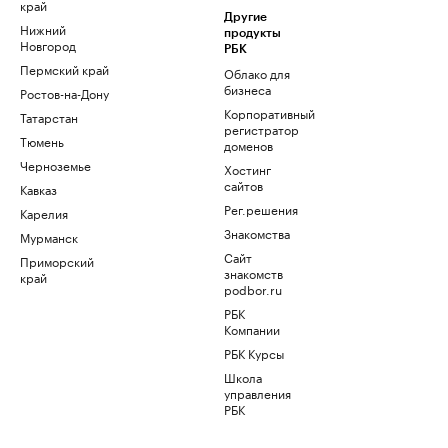
край
Другие
Нижний
продукты
Новгород
РБК
Пермский край
Облако для
бизнеса
Ростов-на-Дону
Корпоративный
Татарстан
регистратор
Тюмень
доменов
Черноземье
Хостинг
сайтов
Кавказ
Рег.решения
Карелия
Знакомства
Мурманск
Сайт
Приморский
знакомств
край
podbor.ru
РБК
Компании
РБК Курсы
Школа
управления
РБК