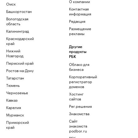
О компании
Омск
Контактная
Башкортостан
информация
Вологодская
Редакция
область
Размещение
Калининград
рекламы
Краснодарский
край
Другие
Нижний
продукты
Новгород
РБК
Пермский край
Облако для
бизнеса
Ростов-на-Дону
Корпоративный
Татарстан
регистратор
Тюмень
доменов
Черноземье
Хостинг
сайтов
Кавказ
Рег.решения
Карелия
Знакомства
Мурманск
Сайт
Приморский
знакомств
край
podbor.ru
РБК