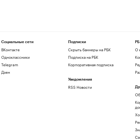
Социальные сети
Подписки
РБ
ВКонтакте
Скрыть баннеры на РБК
О 
Одноклассники
Подписка на РБК
Ко
Telegram
Корпоративная подписка
Ре
Дзен
Ра
Уведомления
RSS Новости
Др
Об
Ко
до
Хо
Ре
Зн
Са