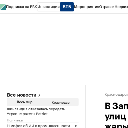
Подписка на РБК
Инвестиции
Мероприятия
Отрасли
Недви
РБК Курсы
РБК Life
Тренды
Визионеры
Национальные проекты
Горо
Газета
Спецпроекты СПб
Конференции СПб
Спецпроекты
Проверк
Краснодарск
Все новости
Краснодар
Весь мир
В За
Финляндия отказалась передать
Украине ракеты Patriot
улиц
Политика
11 мифов об ИИ в промышленности — и
жар