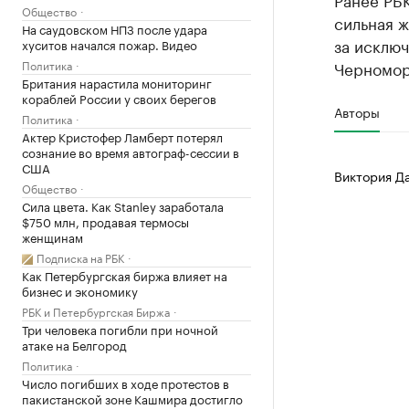
Общество
сильная ж
На саудовском НПЗ после удара
за исклю
хуситов начался пожар. Видео
Политика
Черномор
Британия нарастила мониторинг
кораблей России у своих берегов
Авторы
Политика
Актер Кристофер Ламберт потерял
сознание во время автограф-сессии в
США
Виктория Д
Общество
Сила цвета. Как Stanley заработала
$750 млн, продавая термосы
женщинам
Подписка на РБК
Как Петербургская биржа влияет на
бизнес и экономику
РБК и Петербургская Биржа
Три человека погибли при ночной
атаке на Белгород
Политика
Число погибших в ходе протестов в
пакистанской зоне Кашмира достигло