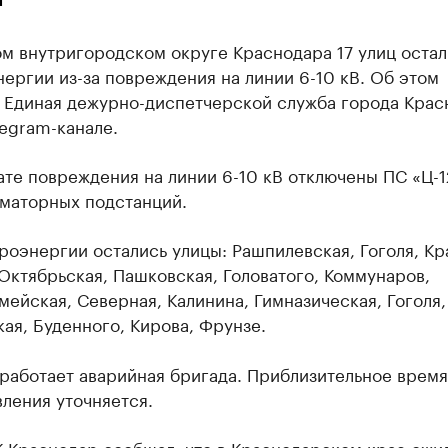
м внутригородском округе Краснодара 17 улиц остал
ергии из-за повреждения на линии 6-10 кВ. Об этом
 Единая дежурно-диспетчерской служба города Крас
egram-канале.
ате повреждения на линии 6-10 кВ отключены ПС «Ц-1
маторных подстанций.
роэнергии остались улицы: Рашпилевская, Гоголя, Кр
Октябрьская, Пашковская, Головатого, Коммунаров,
ейская, Северная, Калинина, Гимназическая, Гоголя,
ая, Буденного, Кирова, Фрунзе.
работает аварийная бригада. Приблизительное время
ления уточняется.
К Краснодар сообщал, что в Краснодарском крае
ожи