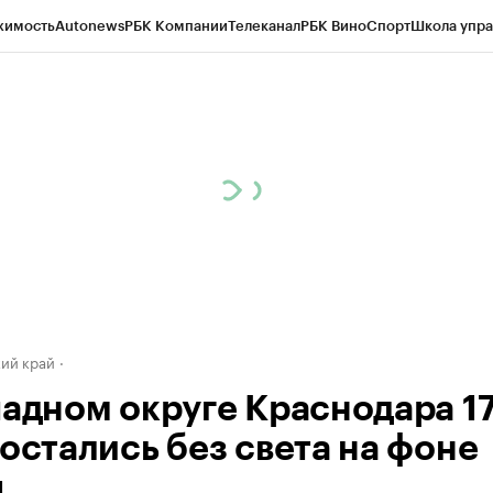
жимость
Autonews
РБК Компании
Телеканал
РБК Вино
Спорт
Школа упра
д
Стиль
Крипто
РБК Бизнес-среда
Дискуссионный клуб
Исследования
К
а контрагентов
Политика
Экономика
Бизнес
Технологии и медиа
Фина
ий край
падном округе Краснодара 1
 остались без света на фоне
ы