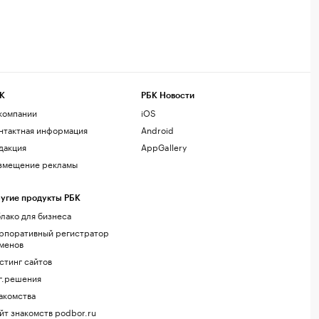
К
РБК Новости
компании
iOS
нтактная информация
Android
дакция
AppGallery
змещение рекламы
угие продукты РБК
лако для бизнеса
рпоративный регистратор
менов
стинг сайтов
г.решения
акомства
йт знакомств podbor.ru