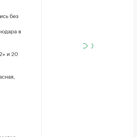
ись без
нодара в
2» и 20
асная,
дается