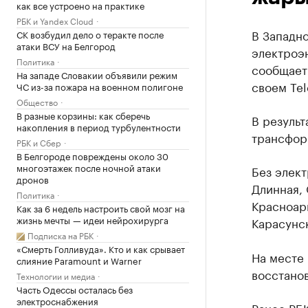
как все устроено на практике
РБК и Yandex Cloud
В Западно
СК возбудил дело о теракте после
атаки ВСУ на Белгород
электроэн
Политика
сообщает
На западе Словакии объявили режим
своем Tel
ЧС из-за пожара на военном полигоне
Общество
В разные корзины: как сберечь
В результ
накопления в период турбулентности
трансфор
РБК и Сбер
В Белгороде повреждены около 30
многоэтажек после ночной атаки
Без элект
дронов
Длинная, 
Политика
Красноарм
Как за 6 недель настроить свой мозг на
жизнь мечты — идеи нейрохирурга
Карасунск
Подписка на РБК
«Смерть Голливуда». Кто и как срывает
На месте 
слияние Paramount и Warner
восстанов
Технологии и медиа
Часть Одессы осталась без
электроснабжения
Ранее РБ