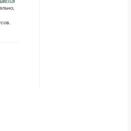
ельно,
сов.