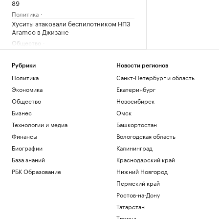
89
Политика
Хуситы атаковали беспилотником НПЗ
Aramco в Джизане
Общество
КРТ по-кавказски: Минстрой РФ
отметил взрывной рост
Рубрики
Новости регионов
градпотенциала СКФО
Политика
Санкт-Петербург и область
Краснодарский край
Экономика
Екатеринбург
Как внуки влияют на здоровье бабушек
и дедушек
Общество
Новосибирск
Общество
Бизнес
Омск
«Последняя капля»: о чем говорят
Технологии и медиа
Башкортостан
внезапные вспышки гнева
Финансы
Вологодская область
Подписка на РБК
Биографии
Калининград
Загрузить еще
База знаний
Краснодарский край
РБК Образование
Нижний Новгород
Пермский край
Ростов-на-Дону
Татарстан
Тюмень