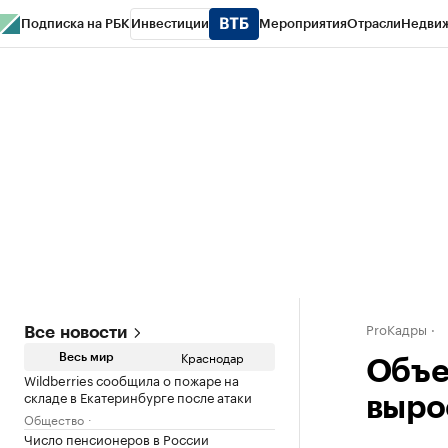
Подписка на РБК
Инвестиции
Мероприятия
Отрасли
Недви
РБК Курсы
РБК Life
Тренды
Визионеры
Национальные проекты
Горо
Газета
Спецпроекты СПб
Конференции СПб
Спецпроекты
Проверк
ProКадры
Все новости
Краснодар
Весь мир
Объе
Wildberries сообщила о пожаре на
складе в Екатеринбурге после атаки
вырос
Общество
Число пенсионеров в России