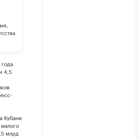
ые,
усства
 года
и 4,5
иков
ресс-
а Кубани
 малого
,5 млрд