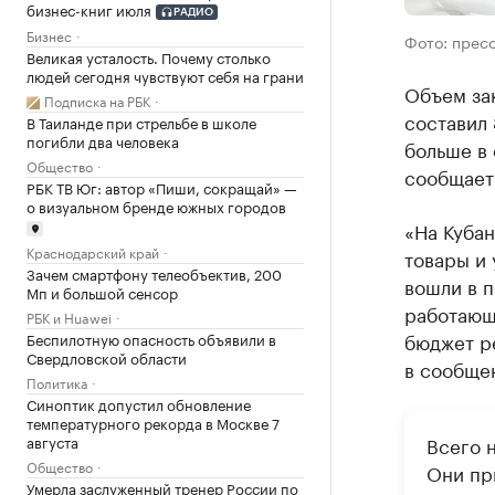
бизнес-книг июля
РАДИО
Бизнес
Фото: прес
Великая усталость. Почему столько
людей сегодня чувствуют себя на грани
Объем за
Подписка на РБК
составил 
В Таиланде при стрельбе в школе
погибли два человека
больше в
Общество
сообщает
РБК ТВ Юг: автор «Пиши, сокращай» —
о визуальном бренде южных городов
«На Кубан
Краснодарский край
товары и 
Зачем смартфону телеобъектив, 200
вошли в п
Мп и большой сенсор
работающи
РБК и Huawei
бюджет ре
Беспилотную опасность объявили в
Свердловской области
в сообще
Политика
Синоптик допустил обновление
температурного рекорда в Москве 7
августа
Всего 
Общество
Они пр
Умерла заслуженный тренер России по