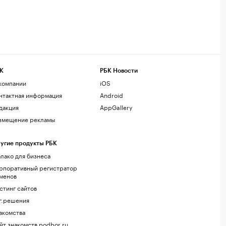
К
РБК Новости
компании
iOS
нтактная информация
Android
дакция
AppGallery
змещение рекламы
угие продукты РБК
лако для бизнеса
рпоративный регистратор
менов
стинг сайтов
г.решения
акомства
йт знакомств podbor.ru