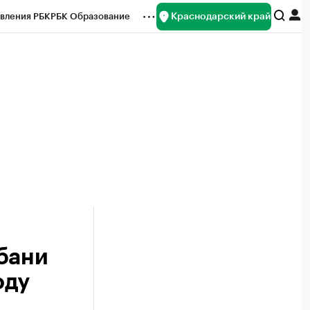
Краснодарский край
вления РБК
РБК Образование
редитные рейтинги
Франшизы
нсы
Рынок наличной валюты
бани
оду