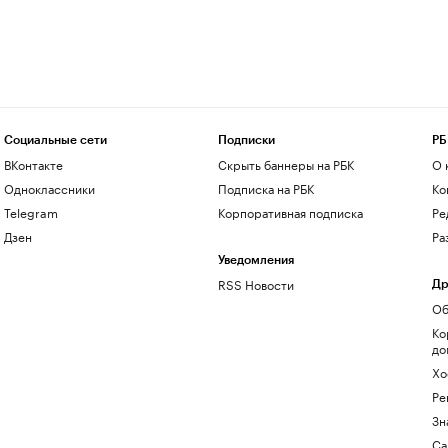
Социальные сети
Подписки
РБ
ВКонтакте
Скрыть баннеры на РБК
О 
Одноклассники
Подписка на РБК
Ко
Telegram
Корпоративная подписка
Ре
Дзен
Ра
Уведомления
RSS Новости
Др
Об
Ко
до
Хо
Ре
Зн
Са