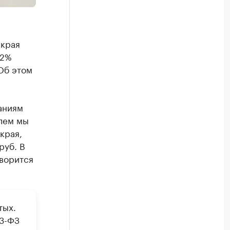
 края
22%
Об этом
аниям
елем мы
края,
руб. В
оворится
тых.
23-ФЗ