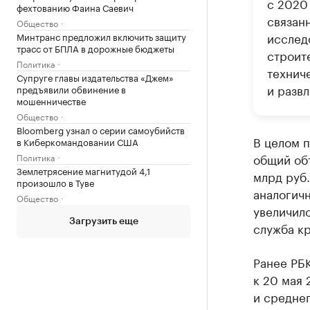
с 2020
фехтованию Фаина Саевич
связан
Общество
исслед
Минтранс предложил включить защиту
трасс от БПЛА в дорожные бюджеты
строит
Политика
техниче
Супруге главы издательства «Джем»
и развл
предъявили обвинение в
мошенничестве
Общество
Bloomberg узнал о серии самоубийств
В целом п
в Киберкомандовании США
общий объ
Политика
Землетрясение магнитудой 4,1
млрд руб.
произошло в Туве
аналогич
Общество
увеличило
Загрузить еще
служба к
Ранее РБ
к 20 мая 
и среднег