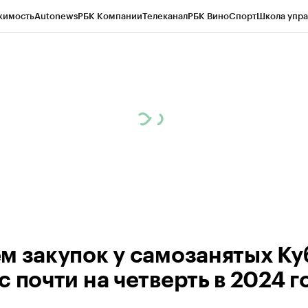
жимость
Autonews
РБК Компании
Телеканал
РБК Вино
Спорт
Школа упра
д
Стиль
Крипто
РБК Бизнес-среда
Дискуссионный клуб
Исследования
К
а контрагентов
Политика
Экономика
Бизнес
Технологии и медиа
Фина
м закупок у самозанятых Ку
 почти на четверть в 2024 г