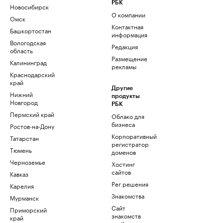
РБК
Новосибирск
О компании
Омск
Контактная
Башкортостан
информация
Вологодская
Редакция
область
Размещение
Калининград
рекламы
Краснодарский
край
Другие
Нижний
продукты
Новгород
РБК
Пермский край
Облако для
бизнеса
Ростов-на-Дону
Корпоративный
Татарстан
регистратор
Тюмень
доменов
Черноземье
Хостинг
сайтов
Кавказ
Рег.решения
Карелия
Знакомства
Мурманск
Сайт
Приморский
знакомств
край